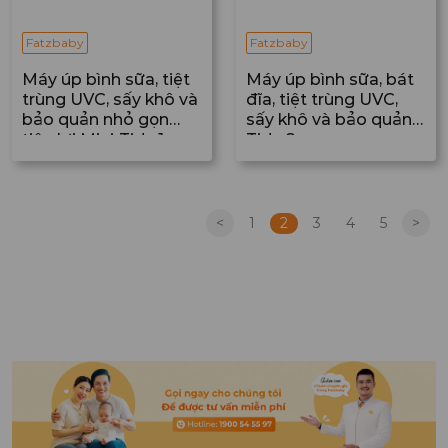
Fatzbaby
Fatzbaby
Máy úp bình sữa, tiệt
Máy úp bình sữa, bát
trùng UVC, sấy khô và
đĩa, tiệt trùng UVC,
bảo quản nhỏ gọn
sấy khô và bảo quản
tiện lợi Mini-Tidy 1
Tidy 8
<
1
2
3
4
5
>