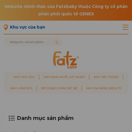
Website chính thức của Fatzbaby thuộc Công ty cổ phần
phân phối quốc tế GENEX
Khu vực của bạn
MÁY HÚT SỮA
MÁY ĐUN NƯỚC GIỮ NHIỆT
MÁY TIỆT TRÙNG
MÁY HÂM SỮA
ĐỒ DÙNG CHĂM SÓC BÉ
MÁY ĐA NĂNG ĐIỆN TỬ
Danh mục sản phẩm