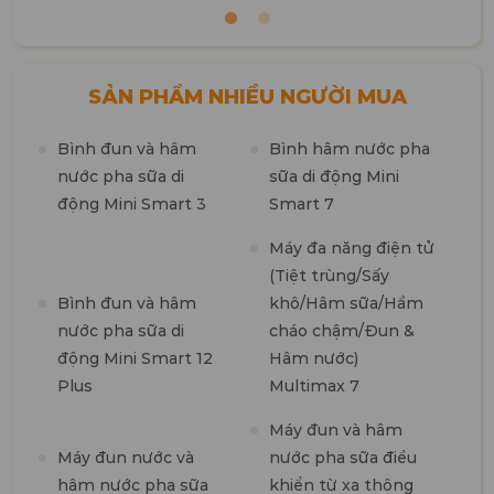
SẢN PHẨM NHIỀU NGƯỜI MUA
Bình đun và hâm
Bình hâm nước pha
M
nước pha sữa di
sữa di động Mini
n
động Mini Smart 3
Smart 7
m
1
Máy đa năng điện tử
(Tiệt trùng/Sấy
M
Bình đun và hâm
khô/Hâm sữa/Hầm
t
nước pha sữa di
cháo chậm/Đun &
7
động Mini Smart 12
Hâm nước)
Plus
Multimax 7
M
Máy đun và hâm
R
Máy đun nước và
nước pha sữa điều
hâm nước pha sữa
khiển từ xa thông