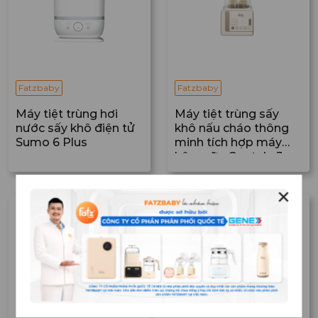
Fatzbaby
Fatzbaby
Máy tiệt trùng hơi
Máy tiệt trùng sấy
nước sấy khô điện tử
khô nấu cháo thông
Sumo 6 Plus
minh tích hợp máy
hâm sữa Captain 3
✕