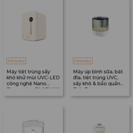
Fatzbaby
Fatzbaby
Máy tiệt trùng sấy
Máy úp bình sữa, bát
khô khử mùi UVC-LED
đĩa, tiệt trùng UVC,
công nghệ Nano
sấy khô & bảo quản
Plasma Ion PLASMAX
Tidy 7
5