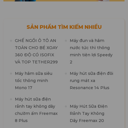
SẢN PHẨM TÌM KIẾM NHIỀU
GHẾ NGỒI Ô TÔ AN
Máy đun và hâm
TOÀN CHO BÉ XOAY
nước tức thì thông
360 ĐỘ CÓ ISOFIX
minh tiện lợi Speedy
M
VÀ TOP TETHER299
2
t
n
Máy hâm sữa siêu
Máy hút sữa điện đôi
tốc thông minh
rung mát xa
M
Mono 17
Resonance 14 Plus
t
k
Máy hút sữa điện
b
rảnh tay không dây
Máy Hút Sữa Điện
chườm ấm Freemax
Rảnh Tay Không
8 Plus
Dây Freemax 20