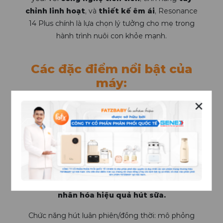
chỉnh linh hoạt
, và
thiết kế êm ái
, Resonance
14 Plus chính là lựa chọn lý tưởng cho mẹ trong
hành trình nuôi con khỏe mạnh.
Các đặc điểm nổi bật của
máy:
✕
(1) Kết hợp công nghệ vi rung trong các chế
độ hút sữa, giúp kích thích bầu vú, tạo phản
xạ tiết sữa, kích thích dòng sữa và giảm
tắc tia sữa trong tuyến vú.
(2) Lực hút có thể điều chỉnh tăng, giảm
theo từng milimet thủy ngân (mmHg) để
phù hợp với cơ thể mẹ, giúp tối ưu hóa và cá
nhân hóa hiệu quả hút sữa.
Chức năng hút luân phiên/đồng thời: mô phỏng