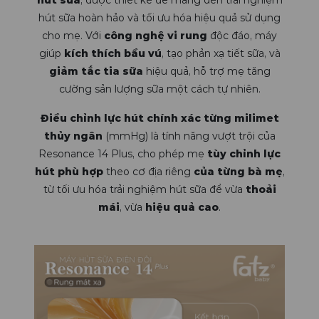
hút sữa
, được thiết kế để mang đến trải nghiệm
hút sữa hoàn hảo và tối ưu hóa hiệu quả sử dụng
cho mẹ. Với
công nghệ vi rung
độc đáo, máy
giúp
kích thích bầu vú
, tạo phản xạ tiết sữa, và
giảm tắc tia sữa
hiệu quả, hỗ trợ mẹ tăng
cường sản lượng sữa một cách tự nhiên.
Điều chỉnh lực hút chính xác từng milimet
thủy ngân
(mmHg) là tính năng vượt trội của
Resonance 14 Plus, cho phép mẹ
tùy chỉnh lực
hút phù hợp
theo cơ địa riêng
của từng bà mẹ
,
từ tối ưu hóa trải nghiệm hút sữa để vừa
thoải
mái
, vừa
hiệu quả cao
.