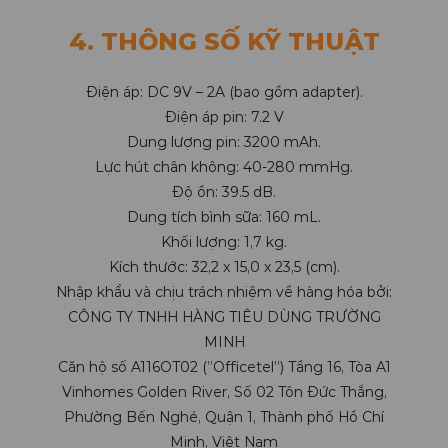
4. THÔNG SỐ KỸ THUẬT
Điện áp: DC 9V – 2A (bao gồm adapter).
Điện áp pin: 7.2 V
Dung lượng pin: 3200 mAh.
Lực hút chân không: 40-280 mmHg.
Độ ồn: 39.5 dB.
Dung tích bình sữa: 160 mL.
Khối lượng: 1,7 kg.
Kích thước: 32,2 x 15,0 x 23,5 (cm).
Nhập khẩu và chịu trách nhiệm về hàng hóa bởi:
CÔNG TY TNHH HÀNG TIÊU DÙNG TRƯỜNG
MINH
Căn hộ số A116OT02 (”Officetel”) Tầng 16, Tòa A1
Vinhomes Golden River, Số 02 Tôn Đức Thắng,
Phường Bến Nghé, Quận 1, Thành phố Hồ Chí
Minh, Việt Nam