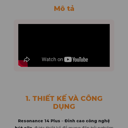
Mô tả
1. THIẾT KẾ VÀ CÔNG
DỤNG
Resonance 14 Plus
–
Đỉnh cao công nghệ