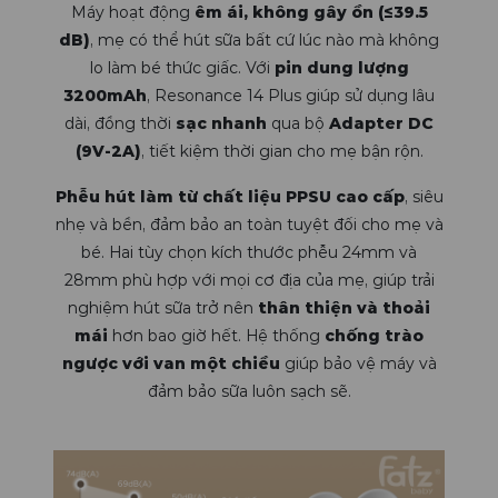
Máy hoạt động
êm ái, không gây ồn (≤39.5
dB)
, mẹ có thể hút sữa bất cứ lúc nào mà không
lo làm bé thức giấc. Với
pin dung lượng
3200mAh
, Resonance 14 Plus giúp sử dụng lâu
dài, đồng thời
sạc nhanh
qua bộ
Adapter DC
(9V-2A)
, tiết kiệm thời gian cho mẹ bận rộn.
Phễu hút làm từ chất liệu PPSU cao cấp
, siêu
nhẹ và bền, đảm bảo an toàn tuyệt đối cho mẹ và
bé. Hai tùy chọn kích thước phễu 24mm và
28mm phù hợp với mọi cơ địa của mẹ, giúp trải
nghiệm hút sữa trở nên
thân thiện và thoải
mái
hơn bao giờ hết. Hệ thống
chống trào
ngược với van một chiều
giúp bảo vệ máy và
đảm bảo sữa luôn sạch sẽ.