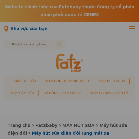
Website chính thức của Fatzbaby thuộc Công ty cổ phần
phân phối quốc tế GENEX
Khu vực của bạn
MÁY HÚT SỮA
MÁY ĐUN NƯỚC GIỮ NHIỆT
MÁY TIỆT TRÙNG
MÁY HÂM SỮA
ĐỒ DÙNG CHĂM SÓC BÉ
MÁY ĐA NĂNG ĐIỆN TỬ
Trang chủ
>
Fatzbaby
>
MÁY HÚT SỮA
>
Máy hút sữa
điện đôi
>
Máy hút sữa điện đôi rung mát xa