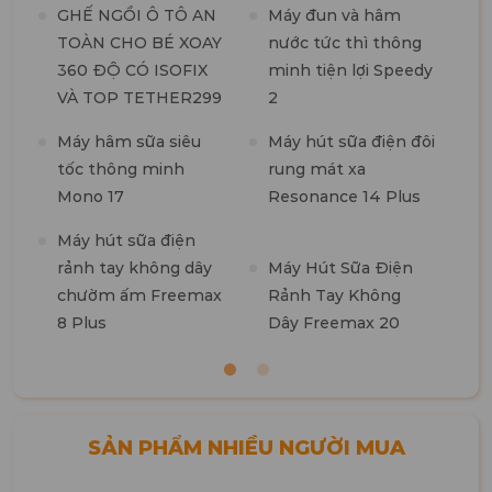
GHẾ NGỒI Ô TÔ AN
Máy đun và hâm
TOÀN CHO BÉ XOAY
nước tức thì thông
360 ĐỘ CÓ ISOFIX
minh tiện lợi Speedy
M
VÀ TOP TETHER299
2
t
n
Máy hâm sữa siêu
Máy hút sữa điện đôi
tốc thông minh
rung mát xa
M
Mono 17
Resonance 14 Plus
t
k
Máy hút sữa điện
b
rảnh tay không dây
Máy Hút Sữa Điện
chườm ấm Freemax
Rảnh Tay Không
8 Plus
Dây Freemax 20
SẢN PHẨM NHIỀU NGƯỜI MUA