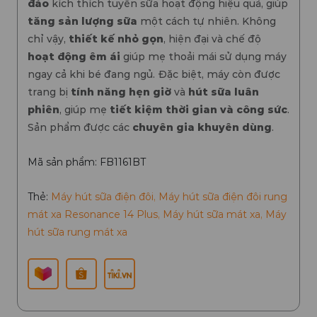
đáo
kích thích tuyến sữa hoạt động hiệu quả, giúp
tăng sản lượng sữa
một cách tự nhiên. Không
chỉ vậy,
thiết kế nhỏ gọn
, hiện đại và chế độ
hoạt động êm ái
giúp mẹ thoải mái sử dụng máy
ngay cả khi bé đang ngủ. Đặc biệt, máy còn được
trang bị
tính năng hẹn giờ
và
hút sữa luân
phiên
, giúp mẹ
tiết kiệm thời gian và công sức
.
Sản phẩm được các
chuyên gia khuyên dùng
.
Mã sản phẩm: FB1161BT
Thẻ:
Máy hút sữa điện đôi
,
Máy hút sữa điện đôi rung
mát xa Resonance 14 Plus
,
Máy hút sữa mát xa
,
Máy
hút sữa rung mát xa