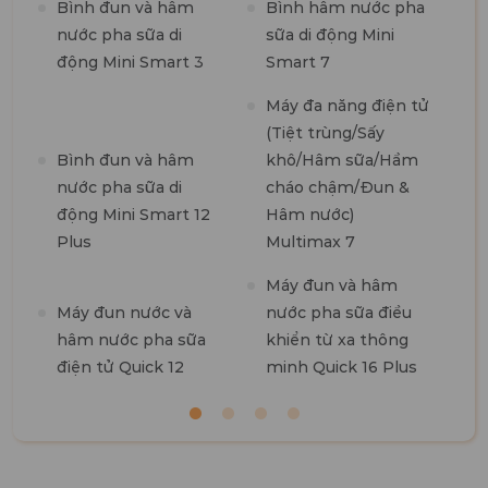
Bình đun và hâm
Bình hâm nước pha
M
nước pha sữa di
sữa di động Mini
n
động Mini Smart 3
Smart 7
m
1
Máy đa năng điện tử
(Tiệt trùng/Sấy
M
Bình đun và hâm
khô/Hâm sữa/Hầm
t
nước pha sữa di
cháo chậm/Đun &
7
động Mini Smart 12
Hâm nước)
Plus
Multimax 7
M
Máy đun và hâm
R
Máy đun nước và
nước pha sữa điều
hâm nước pha sữa
khiển từ xa thông
điện tử Quick 12
minh Quick 16 Plus