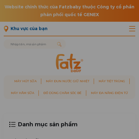
Website chính thức của Fatzbaby thuộc Công ty cổ phần
phân phối quốc tế GENEX
Khu vực của bạn
MÁY HÚT SỮA
MÁY ĐUN NƯỚC GIỮ NHIỆT
MÁY TIỆT TRÙNG
MÁY HÂM SỮA
ĐỒ DÙNG CHĂM SÓC BÉ
MÁY ĐA NĂNG ĐIỆN TỬ
Danh mục sản phẩm