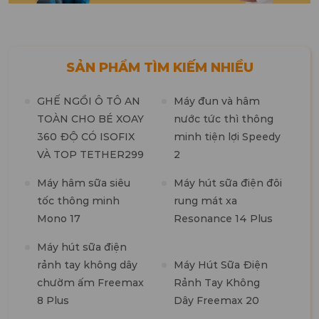
SẢN PHẨM TÌM KIẾM NHIỀU
GHẾ NGỒI Ô TÔ AN
Máy đun và hâm
TOÀN CHO BÉ XOAY
nước tức thì thông
360 ĐỘ CÓ ISOFIX
minh tiện lợi Speedy
M
VÀ TOP TETHER299
2
t
n
Máy hâm sữa siêu
Máy hút sữa điện đôi
tốc thông minh
rung mát xa
M
Mono 17
Resonance 14 Plus
t
k
Máy hút sữa điện
b
rảnh tay không dây
Máy Hút Sữa Điện
chườm ấm Freemax
Rảnh Tay Không
8 Plus
Dây Freemax 20