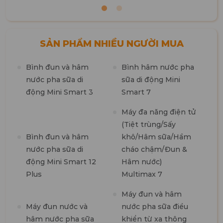
SẢN PHẨM NHIỀU NGƯỜI MUA
Bình đun và hâm
Bình hâm nước pha
M
nước pha sữa di
sữa di động Mini
n
động Mini Smart 3
Smart 7
m
1
Máy đa năng điện tử
(Tiệt trùng/Sấy
M
Bình đun và hâm
khô/Hâm sữa/Hầm
t
nước pha sữa di
cháo chậm/Đun &
7
động Mini Smart 12
Hâm nước)
Plus
Multimax 7
M
Máy đun và hâm
R
Máy đun nước và
nước pha sữa điều
hâm nước pha sữa
khiển từ xa thông