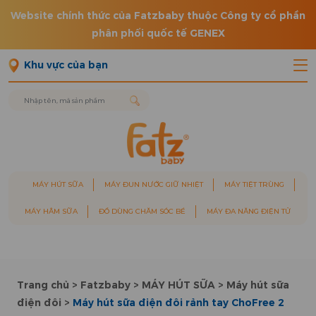
Website chính thức của Fatzbaby thuộc Công ty cổ phần
phân phối quốc tế GENEX
Khu vực của bạn
MÁY HÚT SỮA
MÁY ĐUN NƯỚC GIỮ NHIỆT
MÁY TIỆT TRÙNG
MÁY HÂM SỮA
ĐỒ DÙNG CHĂM SÓC BÉ
MÁY ĐA NĂNG ĐIỆN TỬ
Trang chủ
>
Fatzbaby
>
MÁY HÚT SỮA
>
Máy hút sữa
điện đôi
>
Máy hút sữa điện đôi rảnh tay ChoFree 2