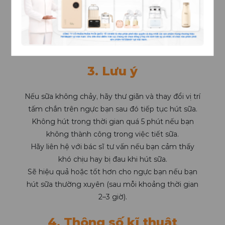
3. Lưu ý
Nếu sữa không chảy, hãy thư giãn và thay đổi vị trí
tấm chắn trên ngực bạn sau đó tiếp tục hút sữa.
Không hút trong thời gian quá 5 phút nếu bạn
không thành công trong việc tiết sữa.
Hãy liên hệ với bác sĩ tư vấn nếu bạn cảm thấy
khó chịu hay bị đau khi hút sữa.
Sẽ hiệu quả hoặc tốt hơn cho ngực bạn nếu bạn
hút sữa thường xuyên (sau mỗi khoảng thời gian
2–3 giờ).
4. Thông số kĩ thuật