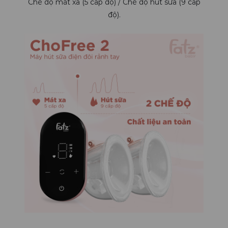
Chế độ mát xa (5 cấp độ) / Chế độ hút sữa (9 cấp
độ).