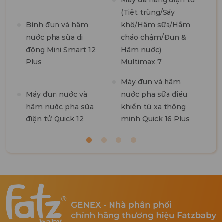
Máy đa năng điện tử
(Tiệt trùng/Sấy
M
Bình đun và hâm
khô/Hâm sữa/Hầm
t
nước pha sữa di
cháo chậm/Đun &
7
động Mini Smart 12
Hâm nước)
Plus
Multimax 7
M
Máy đun và hâm
R
Máy đun nước và
nước pha sữa điều
hâm nước pha sữa
khiển từ xa thông
điện tử Quick 12
minh Quick 16 Plus