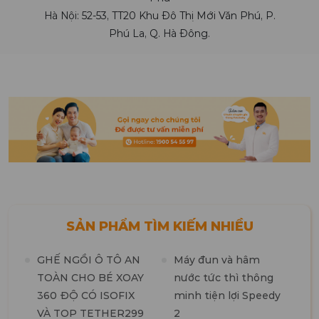
Hà Nội: 52-53, TT20 Khu Đô Thị Mới Văn Phú, P.
Phú La, Q. Hà Đông.
SẢN PHẨM TÌM KIẾM NHIỀU
GHẾ NGỒI Ô TÔ AN
Máy đun và hâm
TOÀN CHO BÉ XOAY
nước tức thì thông
360 ĐỘ CÓ ISOFIX
minh tiện lợi Speedy
M
VÀ TOP TETHER299
2
t