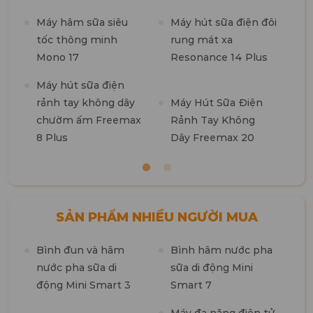
n
Máy hâm sữa siêu
Máy hút sữa điện đôi
tốc thông minh
rung mát xa
M
Mono 17
Resonance 14 Plus
t
k
Máy hút sữa điện
b
rảnh tay không dây
Máy Hút Sữa Điện
chườm ấm Freemax
Rảnh Tay Không
8 Plus
Dây Freemax 20
SẢN PHẨM NHIỀU NGƯỜI MUA
Bình đun và hâm
Bình hâm nước pha
M
nước pha sữa di
sữa di động Mini
n
động Mini Smart 3
Smart 7
m
1