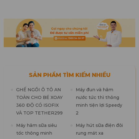
SẢN PHẨM TÌM KIẾM NHIỀU
GHẾ NGỒI Ô TÔ AN
Máy đun và hâm
TOÀN CHO BÉ XOAY
nước tức thì thông
360 ĐỘ CÓ ISOFIX
minh tiện lợi Speedy
M
VÀ TOP TETHER299
2
t
n
Máy hâm sữa siêu
Máy hút sữa điện đôi
tốc thông minh
rung mát xa
M