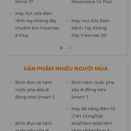
Mono 17
Resonance 14 Plus
t
k
Máy hút sữa điện
b
rảnh tay không dây
Máy Hút Sữa Điện
chườm ấm Freemax
Rảnh Tay Không
8 Plus
Dây Freemax 20
SẢN PHẨM NHIỀU NGƯỜI MUA
Bình đun và hâm
Bình hâm nước pha
M
nước pha sữa di
sữa di động Mini
n
động Mini Smart 3
Smart 7
m
1
Máy đa năng điện tử
(Tiệt trùng/Sấy
M
Bình đun và hâm
khô/Hâm sữa/Hầm
t
nước pha sữa di
cháo chậm/Đun &
7