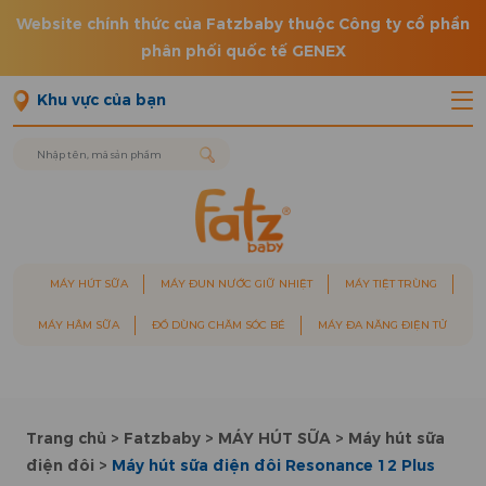
Website chính thức của Fatzbaby thuộc Công ty cổ phần
phân phối quốc tế GENEX
Khu vực của bạn
MÁY HÚT SỮA
MÁY ĐUN NƯỚC GIỮ NHIỆT
MÁY TIỆT TRÙNG
MÁY HÂM SỮA
ĐỒ DÙNG CHĂM SÓC BÉ
MÁY ĐA NĂNG ĐIỆN TỬ
Trang chủ
>
Fatzbaby
>
MÁY HÚT SỮA
>
Máy hút sữa
điện đôi
>
Máy hút sữa điện đôi Resonance 12 Plus