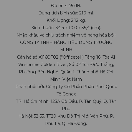
Độ ồn ≤ 45 dB.
Dung tích bình sữa: 210 ml.
Khối lượng: 2,12 kg.
Kích thước: 34,4 x 10,0 x 35,4 (cm).
Nhập khẩu và chịu trách nhiệm về hàng hóa bởi:
CÔNG TY TNHH HÀNG TIÊU DÙNG TRƯỜNG
MINH
Căn hộ số A116OT02 (”Officetel”) Tầng 16, Tòa A1
Vinhomes Golden River, Số 02 Tôn Đức Thắng,
Phường Bến Nghé, Quận 1, Thành phố Hồ Chí
Minh, Việt Nam
Phân phối bởi: Công Ty Cổ Phần Phân Phối Quốc
Tế Genex
TP. Hồ Chí Minh: 123A Gò Dầu, P. Tân Quý, Q. Tân
Phú
Hà Nội: 52-53, TT20 Khu Đô Thị Mới Văn Phú, P.
Phú La, Q. Hà Đông.