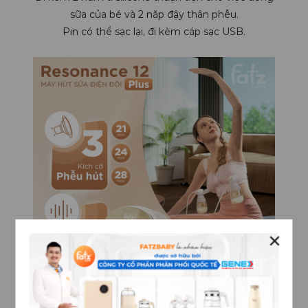
sữa của bé và 2 năp đậy thân phễu.
Pin có thể sạc lại, đi kèm cáp sạc USB.
✕