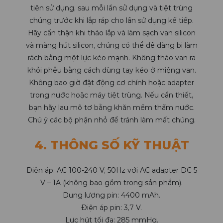
tiên sử dụng, sau mỗi lần sử dụng và tiệt trùng
chúng trước khi lắp ráp cho lần sử dụng kế tiếp.
Hãy cẩn thận khi tháo lắp và làm sạch van silicon
và màng hút silicon, chúng có thể dễ dàng bị làm
rách bằng một lực kéo mạnh. Không tháo van ra
khỏi phễu bằng cách dùng tay kéo ở miệng van.
Không bao giờ đặt động cơ chính hoặc adapter
trong nước hoặc máy tiệt trùng. Nếu cần thiết,
bạn hãy lau mô tơ bằng khăn mềm thấm nước.
Chú ý các bộ phận nhỏ để tránh làm mất chúng.
4. THÔNG SỐ KỸ THUẬT
Điện áp: AC 100-240 V, 50Hz với AC adapter DC 5
V – 1A (không bao gồm trong sản phẩm).
Dung lượng pin: 4400 mAh.
Điện áp pin: 3,7 V.
Lực hút tối đa: 285 mmHg.