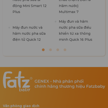
động Mini Smart 12
Hâm nước)
Plus
Multimax 7
M
Máy đun và hâm
R
Máy đun nước và
nước pha sữa điều
hâm nước pha sữa
khiển từ xa thông
điện tử Quick 12
minh Quick 16 Plus
Văn phòng giao dịch