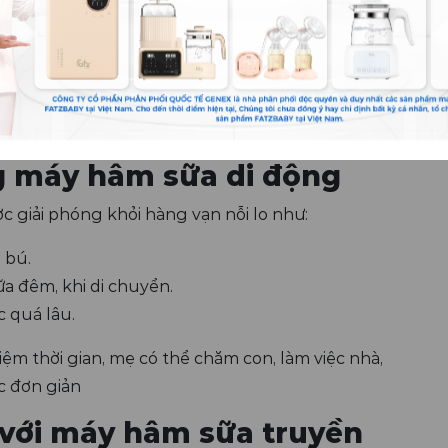
t cho gia đình hiện đại
âm sữa di động
ùng để làm ấm sữa ở nhiệt độ chuẩn, thiết kế nhỏ
, dễ dàng mang theo mọi nơi – từ xe hơi, công viên,
.
ụng máy hâm sữa di động
 giải phóng khỏi hàng vạn nỗi lo như:
 bú.
a đêm, khi di chuyển.
 quá lâu.
iệm thời gian, mẹ có thể chăm con, làm việc nhà,
ác đơn giản
o với máy hâm sữa truyền