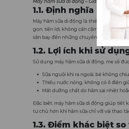
Máy hâm sữa di động – Giải pháp linh hoạ
1.1. Định nghĩa máy h
Máy hâm sữa di động là thiết bị chuyên d
gọn, tiện lợi, không cần cắm điện liên tục
sân bay đến những chuyến du lịch xa nhà
1.2. Lợi ích khi sử d
Sử dụng máy hâm sữa di động, mẹ sẽ được
Sữa nguội khi ra ngoài, bé không chịu
Thiếu nước nóng, không có ổ điện giữ
Mất dưỡng chất do hâm sai nhiệt hoặc
Đặc biệt, máy hâm sữa di động giúp tiết k
tự chủ hơn khi hâm sữa chỉ với vài thao t
1.3. Điểm khác biệt s