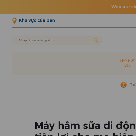
Website ch
Khu vực của bạn
MÁY HÚT
SỮA
Tư
Máy hâm sữa di độn