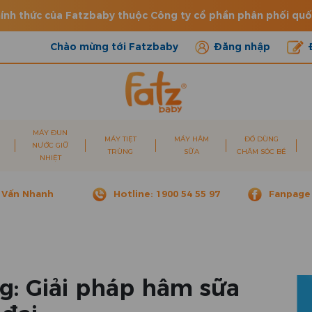
ính thức của Fatzbaby thuộc Công ty cổ phần phân phối qu
Chào mừng tới Fatzbaby
Đăng nhập
MÁY ĐUN
MÁY TIỆT
MÁY HÂM
ĐỒ DÙNG
NƯỚC GIỮ
TRÙNG
SỮA
CHĂM SÓC BÉ
NHIỆT
 Vấn Nhanh
Hotline: 1900 54 55 97
Fanpage
g: Giải pháp hâm sữa