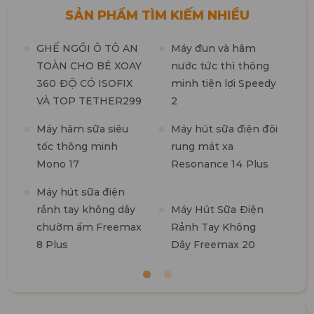
SẢN PHẨM TÌM KIẾM NHIỀU
GHẾ NGỒI Ô TÔ AN
Máy đun và hâm
TOÀN CHO BÉ XOAY
nước tức thì thông
360 ĐỘ CÓ ISOFIX
minh tiện lợi Speedy
M
VÀ TOP TETHER299
2
t
n
Máy hâm sữa siêu
Máy hút sữa điện đôi
tốc thông minh
rung mát xa
M
Mono 17
Resonance 14 Plus
t
k
Máy hút sữa điện
b
rảnh tay không dây
Máy Hút Sữa Điện
chườm ấm Freemax
Rảnh Tay Không
8 Plus
Dây Freemax 20