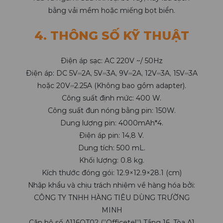
bằng vải mềm hoặc miếng bọt biển.
4. THÔNG SỐ KỸ THUẬT
Điện áp sạc: AC 220V ~/ 50Hz
Điện áp: DC 5V⎓2A, 5V⎓3A, 9V⎓2A, 12V⎓3A, 15V⎓3A
hoặc 20V⎓2.25A (Không bao gồm adapter).
Công suất định mức: 400 W.
Công suất đun nóng bằng pin: 150W.
Dung lượng pin: 4000mAh*4.
Điện áp pin: 14,8 V.
Dung tích: 500 mL.
Khối lượng: 0.8 kg.
Kích thước đóng gói: 12.9×12.9×28.1 (cm)
Nhập khẩu và chịu trách nhiệm về hàng hóa bởi:
CÔNG TY TNHH HÀNG TIÊU DÙNG TRƯỜNG
MINH
Căn hộ số A116OT02 (”Officetel”) Tầng 16, Tòa A1