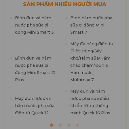
SẢN PHẨM NHIỀU NGƯỜI MUA
Bình đun và hâm
Bình hâm nước pha
M
nước pha sữa di
sữa di động Mini
n
động Mini Smart 3
Smart 7
m
1
Máy đa năng điện tử
(Tiệt trùng/Sấy
M
Bình đun và hâm
khô/Hâm sữa/Hầm
t
nước pha sữa di
cháo chậm/Đun &
7
động Mini Smart 12
Hâm nước)
Plus
Multimax 7
M
Máy đun và hâm
R
Máy đun nước và
nước pha sữa điều
hâm nước pha sữa
khiển từ xa thông
điện tử Quick 12
minh Quick 16 Plus