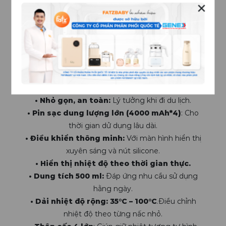
✕
ĐIỂM ĐẶC BIỆT:
(1) 2 Trong 1:
Đun sôi và giữ ấm nước pha sữa.
(2) Sạc pin nhanh
– đầy pin trong vòng 2 giờ: Hỗ
trợ USB QC3.0 với công suất siêu tốc lên đến
45W.
ĐIỂM NỔI BẬT.
• Nhỏ gọn, an toàn:
Lý tưởng khi đi du lịch.
• Pin sạc dung lượng lớn (4000 mAh*4)
: Cho
thời gian dử dụng lâu dài.
• Điều khiển thông minh:
Với màn hình hiển thị
xuyên sáng và nút silicone.
• Hiển thị nhiệt độ theo thời gian thực.
• Dung tích 500 ml:
Đáp ứng nhu cầu sử dụng
hằng ngày.
• Dải nhiệt độ rộng: 35°C – 100°C
.Điều chỉnh
nhiệt độ theo từng nấc nhỏ.