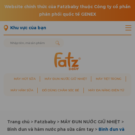
Website chính thức của Fatzbaby thuộc Công ty cổ phần
phân phối quốc tế GENEX
Khu vực của bạn
MÁY HÚT SỮA
MÁY ĐUN NƯỚC GIỮ NHIỆT
MÁY TIỆT TRÙNG
MÁY HÂM SỮA
ĐỒ DÙNG CHĂM SÓC BÉ
MÁY ĐA NĂNG ĐIỆN TỬ
Trang chủ
>
Fatzbaby
>
MÁY ĐUN NƯỚC GIỮ NHIỆT
>
Bình đun và hâm nước pha sữa cầm tay
>
Bình đun và