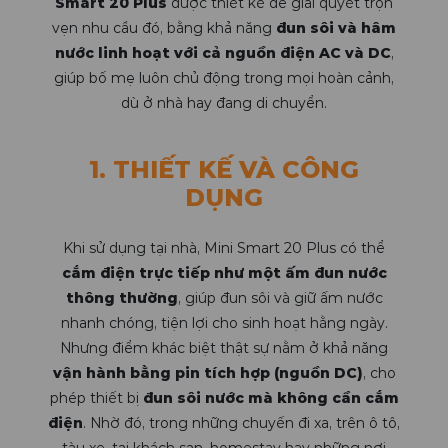
Smart 20 Plus
được thiết kế để giải quyết trọn
vẹn nhu cầu đó, bằng khả năng
đun sôi và hâm
nước linh hoạt với cả nguồn điện AC và DC
,
giúp bố mẹ luôn chủ động trong mọi hoàn cảnh,
dù ở nhà hay đang di chuyển.
1. THIẾT KẾ VÀ CÔNG
DỤNG
Khi sử dụng tại nhà, Mini Smart 20 Plus có thể
cắm điện trực tiếp như một ấm đun nước
thông thường
, giúp đun sôi và giữ ấm nước
nhanh chóng, tiện lợi cho sinh hoạt hằng ngày.
Nhưng điểm khác biệt thật sự nằm ở khả năng
vận hành bằng pin tích hợp (nguồn DC)
, cho
phép thiết bị
đun sôi nước mà không cần cắm
điện
. Nhờ đó, trong những chuyến đi xa, trên ô tô,