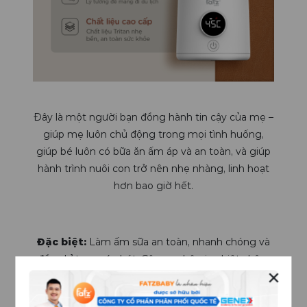
Đây là một người bạn đồng hành tin cậy của mẹ –
giúp mẹ luôn chủ động trong mọi tình huống,
giúp bé luôn có bữa ăn ấm áp và an toàn, và giúp
hành trình nuôi con trở nên nhẹ nhàng, linh hoạt
hơn bao giờ hết.
Đặc biệt:
Làm ấm sữa an toàn, nhanh chóng và
đều chỉ trong 4 phút. Công nghệ gia nhiệt chậm
✕
giúp bảo toàn dưỡng chất trong sữa mẹ và sữa
công thức, đảm bảo bé yêu luôn được tận hưởng