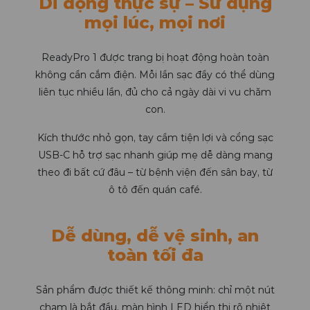
Di động thực sự – Sử dụng
mọi lúc, mọi nơi
ReadyPro 1 được trang bị hoạt động hoàn toàn
không cần cắm điện. Mỗi lần sạc đầy có thể dùng
liên tục nhiều lần, đủ cho cả ngày dài vi vu chăm
con.
Kích thước nhỏ gọn, tay cầm tiện lợi và cổng sạc
USB-C hỗ trợ sạc nhanh giúp mẹ dễ dàng mang
theo đi bất cứ đâu – từ bệnh viện đến sân bay, từ
ô tô đến quán café.
Dễ dùng, dễ vệ sinh, an
toàn tối đa
Sản phẩm được thiết kế thông minh: chỉ một nút
chạm là bắt đầu, màn hình LED hiển thị rõ nhiệt