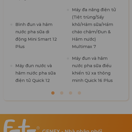
1
Máy đa năng điện tử
(Tiệt trùng/Sấy
M
Bình đun và hâm
khô/Hâm sữa/Hầm
t
nước pha sữa di
cháo chậm/Đun &
7
động Mini Smart 12
Hâm nước)
Plus
Multimax 7
M
Máy đun và hâm
R
Máy đun nước và
nước pha sữa điều
hâm nước pha sữa
khiển từ xa thông
điện tử Quick 12
minh Quick 16 Plus