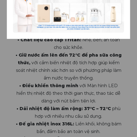
bữa ăn đầy đủ dinh dưỡng dù ở bất cứ đâu.
• Di động & an toàn:
Lý tưởng để mang đi du
lịch.
• Pin sạc dung lượng lớn
2750mAh (4 cell) cho
thời gian sử dụng lâu dài.
• Chất liệu cao cấp Tritan:
Nhẹ, bền, an toàn
cho sức khỏe.
• Giữ nước ấm lên đến 72°C để pha sữa công
thức,
với cảm biến nhiệt độ tích hợp giúp kiểm
soát nhiệt chính xác hơn so với phương pháp làm
ấm nước truyền thống.
• Điều khiển thông minh
với Màn hình LED
hiển thị nhiệt độ theo thời gian thực, thao tác dễ
dàng với nút bấm tiện lợi.
• Dải nhiệt độ làm ấm rộng: 37°C – 72°C
phù
hợp với nhiều nhu cầu sử dụng.
• Đế gia nhiệt inox 316L:
Liền khối, không bám
bẩn, đảm bảo an toàn vệ sinh.