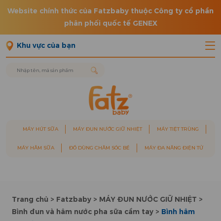
Website chính thức của Fatzbaby thuộc Công ty cổ phần
phân phối quốc tế GENEX
Khu vực của bạn
MÁY HÚT SỮA
MÁY ĐUN NƯỚC GIỮ NHIỆT
MÁY TIỆT TRÙNG
MÁY HÂM SỮA
ĐỒ DÙNG CHĂM SÓC BÉ
MÁY ĐA NĂNG ĐIỆN TỬ
Trang chủ
>
Fatzbaby
>
MÁY ĐUN NƯỚC GIỮ NHIỆT
>
Bình đun và hâm nước pha sữa cầm tay
>
Bình hâm