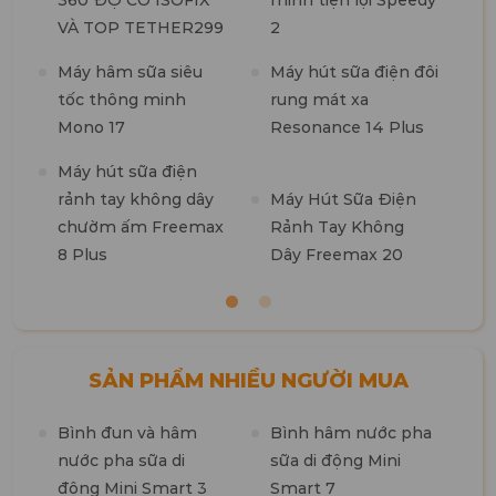
360 ĐỘ CÓ ISOFIX
minh tiện lợi Speedy
M
VÀ TOP TETHER299
2
t
n
Máy hâm sữa siêu
Máy hút sữa điện đôi
tốc thông minh
rung mát xa
M
Mono 17
Resonance 14 Plus
t
k
Máy hút sữa điện
b
rảnh tay không dây
Máy Hút Sữa Điện
chườm ấm Freemax
Rảnh Tay Không
8 Plus
Dây Freemax 20
SẢN PHẨM NHIỀU NGƯỜI MUA
Bình đun và hâm
Bình hâm nước pha
M
nước pha sữa di
sữa di động Mini
n
động Mini Smart 3
Smart 7
m