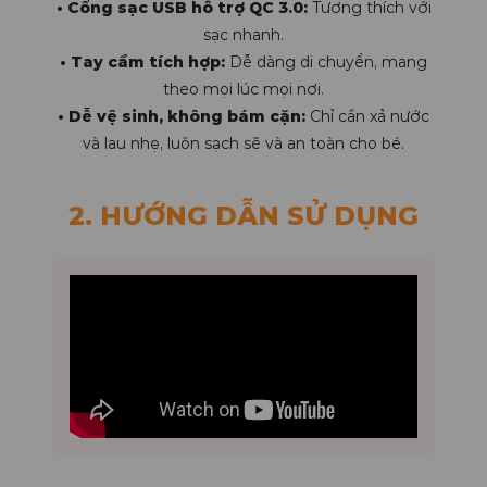
• Cổng sạc USB hỗ trợ QC 3.0:
Tương thích với
sạc nhanh.
• Tay cầm tích hợp:
Dễ dàng di chuyển, mang
theo mọi lúc mọi nơi.
• Dễ vệ sinh, không bám cặn:
Chỉ cần xả nước
và lau nhẹ, luôn sạch sẽ và an toàn cho bé.
2. HƯỚNG DẪN SỬ DỤNG