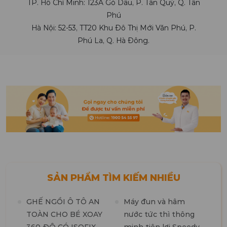
TP. Hồ Chí Minh: 123A Gò Dầu, P. Tân Quý, Q. Tân
Phú
Hà Nội: 52-53, TT20 Khu Đô Thị Mới Văn Phú, P.
Phú La, Q. Hà Đông.
SẢN PHẨM TÌM KIẾM NHIỀU
GHẾ NGỒI Ô TÔ AN
Máy đun và hâm
TOÀN CHO BÉ XOAY
nước tức thì thông