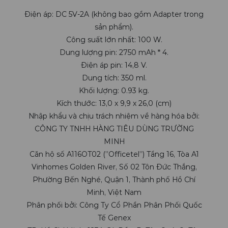
Điện áp: DC 5V-2A (không bao gồm Adapter trong
sản phẩm).
Công suất lớn nhất: 100 W.
Dung lượng pin: 2750 mAh * 4.
Điện áp pin: 14,8 V.
Dung tích: 350 ml.
Khối lượng: 0.93 kg.
Kích thước: 13,0 x 9,9 x 26,0 (cm)
Nhập khẩu và chịu trách nhiệm về hàng hóa bởi:
CÔNG TY TNHH HÀNG TIÊU DÙNG TRƯỜNG
MINH
Căn hộ số A116OT02 (”Officetel”) Tầng 16, Tòa A1
Vinhomes Golden River, Số 02 Tôn Đức Thắng,
Phường Bến Nghé, Quận 1, Thành phố Hồ Chí
Minh, Việt Nam
Phân phối bởi: Công Ty Cổ Phần Phân Phối Quốc
Tế Genex