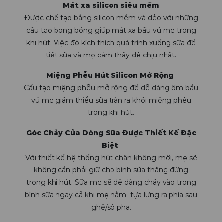
Mát xa silicon siêu mềm
Được chế tạo bằng silicon mềm và dẻo với những
cấu tạo bong bóng giúp mát xa bầu vú mẹ trong
khi hút. Việc đó kích thích quá trình xuống sữa để
tiết sữa và mẹ cảm thấy dễ chịu nhất.
Miệng Phễu Hút Silicon Mở Rộng
Cấu tạo miệng phễu mở rộng để dễ dàng ôm bầu
vú mẹ giảm thiểu sữa tràn ra khỏi miệng phễu
trong khi hút.
Góc Chảy Của Dòng Sữa Được Thiết Kế Đặc
Biệt
Với thiết kế hệ thống hút chân không mới, mẹ sẽ
không cần phải giữ cho bình sữa thẳng đứng
trong khi hút. Sữa mẹ sẽ dễ dàng chảy vào trong
bình sữa ngay cả khi mẹ nằm tựa lưng ra phía sau
ghế/sô pha.