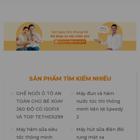
SẢN PHẨM TÌM KIẾM NHIỀU
GHẾ NGỒI Ô TÔ AN
Máy đun và hâm
TOÀN CHO BÉ XOAY
nước tức thì thông
360 ĐỘ CÓ ISOFIX
minh tiện lợi Speedy
M
VÀ TOP TETHER299
2
t
n
Máy hâm sữa siêu
Máy hút sữa điện đôi
tốc thông minh
rung mát xa
M