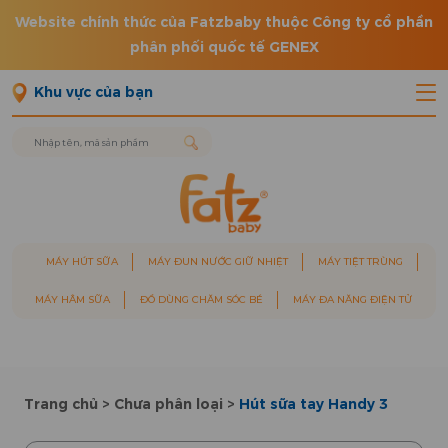
Website chính thức của Fatzbaby thuộc Công ty cổ phần
phân phối quốc tế GENEX
Khu vực của bạn
MÁY HÚT SỮA
MÁY ĐUN NƯỚC GIỮ NHIỆT
MÁY TIỆT TRÙNG
MÁY HÂM SỮA
ĐỒ DÙNG CHĂM SÓC BÉ
MÁY ĐA NĂNG ĐIỆN TỬ
Trang chủ
>
Chưa phân loại
>
Hút sữa tay Handy 3