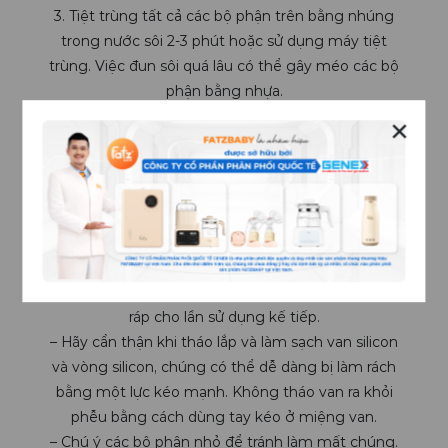
3. Tiệt trùng tất cả các bộ phận trên bằng nhúng
trong nước sôi 2-3 phút hoặc sử dụng máy tiệt
trùng. Việc đun sôi quá lâu có thể gây méo các bộ
phận bằng nhựa.
4. Làm khô sau đó lưu giữ lại nơi khô ráo thoáng
✕
mát.
LƯU Ý
– Làm sạch và tiệt trùng máy hút sữa cho lần đầu
tiên sử dụng. Làm sạch tất cả các bộ phận sau
mỗi lần sử dụng và tiệt trùng chúng trước khi lắp
ráp cho lần sử dụng kế tiếp.
– Hãy cẩn thận khi tháo lắp và làm sạch van silicon
và vòng silicon, chúng có thể dễ dàng bị làm rách
bằng một lực kéo mạnh. Không tháo van ra khỏi
phễu bằng cách dùng tay kéo ở miệng van.
– Chú ý các bộ phận nhỏ để tránh làm mất chúng.