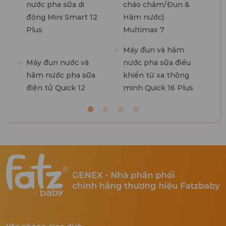
nước pha sữa di
cháo chậm/Đun &
7
động Mini Smart 12
Hâm nước)
Plus
Multimax 7
M
Máy đun và hâm
R
Máy đun nước và
nước pha sữa điều
hâm nước pha sữa
khiển từ xa thông
điện tử Quick 12
minh Quick 16 Plus