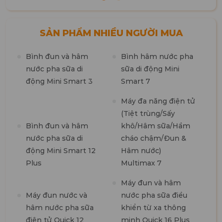
SẢN PHẨM NHIỀU NGƯỜI MUA
Bình đun và hâm
Bình hâm nước pha
M
nước pha sữa di
sữa di động Mini
n
động Mini Smart 3
Smart 7
m
1
Máy đa năng điện tử
(Tiệt trùng/Sấy
M
Bình đun và hâm
khô/Hâm sữa/Hầm
t
nước pha sữa di
cháo chậm/Đun &
7
động Mini Smart 12
Hâm nước)
Plus
Multimax 7
M
Máy đun và hâm
R
Máy đun nước và
nước pha sữa điều
hâm nước pha sữa
khiển từ xa thông
điện tử Quick 12
minh Quick 16 Plus