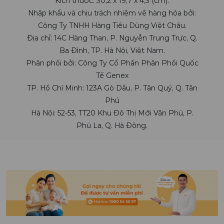
Kích thước: 30,2 x 19,7 x 4,3 (cm).
Nhập khẩu và chịu trách nhiệm về hàng hóa bởi:
Công Ty TNHH Hàng Tiêu Dùng Việt Châu.
Địa chỉ: 14C Hàng Than, P. Nguyễn Trung Trực, Q.
Ba Đình, TP. Hà Nội, Việt Nam.
Phân phối bởi: Công Ty Cổ Phần Phân Phối Quốc
Tế Genex
TP. Hồ Chí Minh: 123A Gò Dầu, P. Tân Quý, Q. Tân
Phú
Hà Nội: 52-53, TT20 Khu Đô Thị Mới Văn Phú, P.
Phú La, Q. Hà Đông.