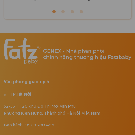
Văn phòng giao dịch
TP.Hà Nội
52-53 TT20 Khu Đô Thị Mới Văn Phú,
Phường Kiến Hưng, Thành phố Hà Nội, Việt Nam
Bảo hành: 0909 780 486