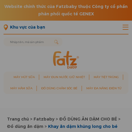
Website chính thức của Fatzbaby thuộc Công ty cổ phần
phân phối quốc tế GENEX
Khu vực của bạn
MÁY HÚT SỮA
MÁY ĐUN NƯỚC GIỮ NHIỆT
MÁY TIỆT TRÙNG
MÁY HÂM SỮA
ĐỒ DÙNG CHĂM SÓC BÉ
MÁY ĐA NĂNG ĐIỆN TỬ
Trang chủ
>
Fatzbaby
>
ĐỒ DÙNG ĂN DẶM CHO BÉ
>
Đồ dùng ăn dặm
>
Khay ăn dặm khủng long cho bé