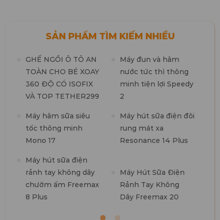
SẢN PHẨM TÌM KIẾM NHIỀU
GHẾ NGỒI Ô TÔ AN
Máy đun và hâm
TOÀN CHO BÉ XOAY
nước tức thì thông
360 ĐỘ CÓ ISOFIX
minh tiện lợi Speedy
M
VÀ TOP TETHER299
2
t
n
Máy hâm sữa siêu
Máy hút sữa điện đôi
tốc thông minh
rung mát xa
M
Mono 17
Resonance 14 Plus
t
k
Máy hút sữa điện
b
rảnh tay không dây
Máy Hút Sữa Điện
chườm ấm Freemax
Rảnh Tay Không
8 Plus
Dây Freemax 20