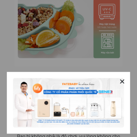
✕
2. LƯU Ý
Vui lòng kiểm tra sản phẩm thường xuyên, nếu có
hư hỏng, trầy xước vui lòng thay thế kịp thời.
Hãy bảo quản ở nơi khô mát, tránh xa các nguồn
nhiệt mạnh và tránh ánh nắng trực tiếp.
Bao bì không phải là đồ chơi, vui lòng không cho