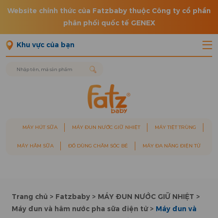
Website chính thức của Fatzbaby thuộc Công ty cổ phần
phân phối quốc tế GENEX
Khu vực của bạn
MÁY HÚT SỮA
MÁY ĐUN NƯỚC GIỮ NHIỆT
MÁY TIỆT TRÙNG
MÁY HÂM SỮA
ĐỒ DÙNG CHĂM SÓC BÉ
MÁY ĐA NĂNG ĐIỆN TỬ
Trang chủ
>
Fatzbaby
>
MÁY ĐUN NƯỚC GIỮ NHIỆT
>
Máy đun và hâm nước pha sữa điện tử
>
Máy đun và