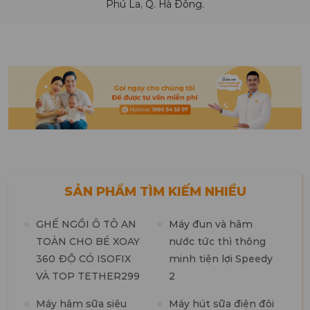
Phú La, Q. Hà Đông.
SẢN PHẨM TÌM KIẾM NHIỀU
GHẾ NGỒI Ô TÔ AN
Máy đun và hâm
TOÀN CHO BÉ XOAY
nước tức thì thông
360 ĐỘ CÓ ISOFIX
minh tiện lợi Speedy
M
VÀ TOP TETHER299
2
t
n
Máy hâm sữa siêu
Máy hút sữa điện đôi