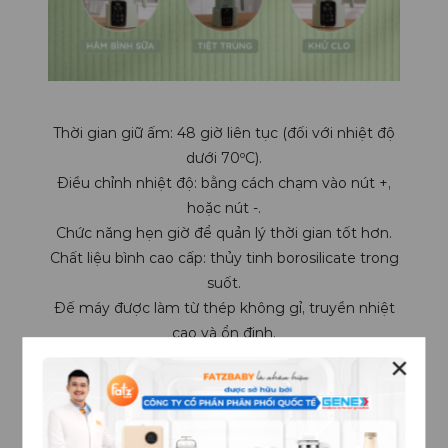
Thời gian giữ ấm:
48 giờ liên tục (đối với nhiệt độ
dưới 70ºC).
Điều chỉnh nhiệt độ:
bằng cách chạm vào nút +,
hoặc nút -.
Chức năng hẹn giờ
để quản lý thời gian tốt hơn.
Chất liệu bình cao cấp:
thủy tinh borosilicate trong
suốt.
Đế máy được làm từ thép không gỉ
, truyền nhiệt
cao và ổn định.
Tự động ngắt
khi nước cạn.
✕
2. Hướng dẫn sử dụng