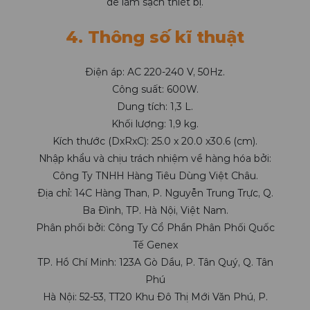
để làm sạch thiết bị.
4. Thông số kĩ thuật
Điện áp: AC 220-240 V, 50Hz.
Công suất: 600W.
Dung tích: 1,3 L.
Khối lượng: 1,9 kg.
Kích thước (DxRxC): 25.0 x 20.0 x30.6 (cm).
Nhập khẩu và chịu trách nhiệm về hàng hóa bởi:
Công Ty TNHH Hàng Tiêu Dùng Việt Châu.
Địa chỉ: 14C Hàng Than, P. Nguyễn Trung Trực, Q.
Ba Đình, TP. Hà Nội, Việt Nam.
Phân phối bởi: Công Ty Cổ Phần Phân Phối Quốc
Tế Genex
TP. Hồ Chí Minh: 123A Gò Dầu, P. Tân Quý, Q. Tân
Phú
Hà Nội: 52-53, TT20 Khu Đô Thị Mới Văn Phú, P.