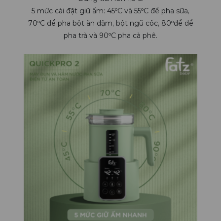
5 mức cài đặt giữ ấm:
45ºC và 55ºC để pha sữa,
70ºC để pha bột ăn dặm, bột ngũ cốc, 80ºđể để
pha trà và 90ºC pha cà phê.