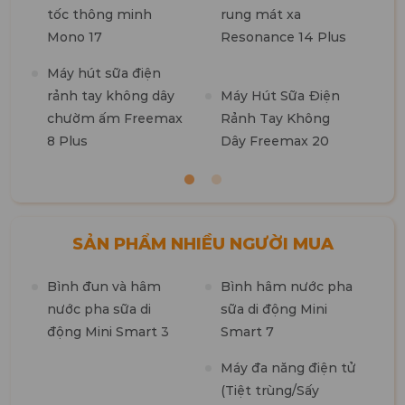
tốc thông minh
rung mát xa
M
Mono 17
Resonance 14 Plus
t
k
Máy hút sữa điện
b
rảnh tay không dây
Máy Hút Sữa Điện
chườm ấm Freemax
Rảnh Tay Không
8 Plus
Dây Freemax 20
SẢN PHẨM NHIỀU NGƯỜI MUA
Bình đun và hâm
Bình hâm nước pha
M
nước pha sữa di
sữa di động Mini
n
động Mini Smart 3
Smart 7
m
1
Máy đa năng điện tử
(Tiệt trùng/Sấy
M