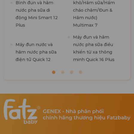
Bình đun và hâm
khô/Hâm sữa/Hầm
t
nước pha sữa di
cháo chậm/Đun &
7
động Mini Smart 12
Hâm nước)
Plus
Multimax 7
M
Máy đun và hâm
R
Máy đun nước và
nước pha sữa điều
hâm nước pha sữa
khiển từ xa thông
điện tử Quick 12
minh Quick 16 Plus