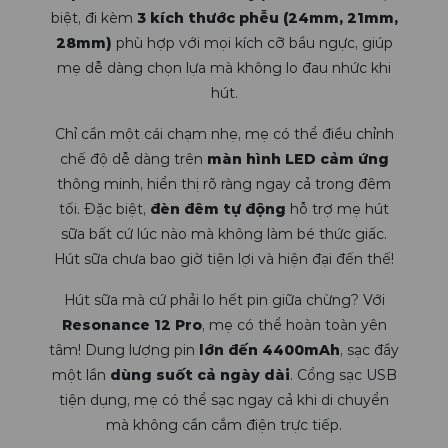
biệt, đi kèm
3 kích thước phễu (24mm, 21mm,
28mm)
phù hợp với mọi kích cỡ bầu ngực, giúp
mẹ dễ dàng chọn lựa mà không lo đau nhức khi
hút.
Chỉ cần một cái chạm nhẹ, mẹ có thể điều chỉnh
chế độ dễ dàng trên
màn hình LED cảm ứng
thông minh, hiển thị rõ ràng ngay cả trong đêm
tối. Đặc biệt,
đèn đêm tự động
hỗ trợ mẹ hút
sữa bất cứ lúc nào mà không làm bé thức giấc.
Hút sữa chưa bao giờ tiện lợi và hiện đại đến thế!
Hút sữa mà cứ phải lo hết pin giữa chừng? Với
Resonance 12 Pro
, mẹ có thể hoàn toàn yên
tâm! Dung lượng pin
lớn đến 4400mAh
, sạc đầy
một lần
dùng suốt cả ngày dài
. Cổng sạc USB
tiện dụng, mẹ có thể sạc ngay cả khi di chuyển
mà không cần cắm điện trực tiếp.