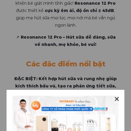
khiến bé giật mình tỉnh giấc!
Resonance 12 Pro
được thiết kế
cực kỳ êm ái, độ ồn chỉ ≤ 45dB
,
giúp mẹ hút sữa mọi lúc, mọi nơi mà bé vẫn ngủ
ngon lành.
📌
Resonance 12 Pro – Hút sữa dễ dàng, sữa
về nhanh, mẹ khỏe, bé vui!
Các đăc điểm nổi bật
ĐẶC BIỆT: Kết hợp hút sữa và rung nhẹ giúp
kích thích bầu vú, tạo ra phản ứng tiết sữa,
kích thích dòng sữa, giảm tắc tuyến vú.
✕
2-trong-1: Có thể hút đơn hoặc hút đôi phù hợp
với mọi nhu cầu của mẹ.
Sử dụng bình sữa PPSU (Polyphennysulfone) chất
lượng cao, siêu bền và an toàn cho bé.