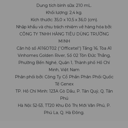
Dung tích bình sữa: 210 mL.
Khối lượng: 2,4 kg.
Kích thước: 35,0 x 10,5 x 36,0 (cm).
Nhập khẩu và chịu trách nhiệm về hàng hóa bởi:
CÔNG TY TNHH HÀNG TIÊU DÙNG TRƯỜNG
MINH
Căn hộ số A116OT02 (”Officetel”) Tầng 16, Tòa A1
Vinhomes Golden River, Số 02 Tôn Đức Thắng,
Phường Bến Nghé, Quận 1, Thành phố Hồ Chí
Minh, Việt Nam
Phân phối bởi: Công Ty Cổ Phần Phân Phối Quốc
Tế Genex
TP. Hồ Chí Minh: 123A Gò Dầu, P. Tân Quý, Q. Tân
Phú
Hà Nội: 52-53, TT20 Khu Đô Thị Mới Văn Phú, P.
Phú La, Q. Hà Đông.