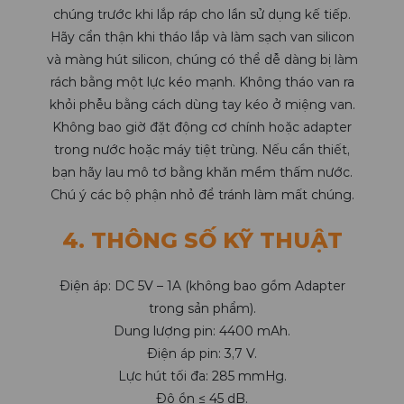
chúng trước khi lắp ráp cho lần sử dụng kế tiếp.
Hãy cẩn thận khi tháo lắp và làm sạch van silicon
và màng hút silicon, chúng có thể dễ dàng bị làm
rách bằng một lực kéo mạnh. Không tháo van ra
khỏi phễu bằng cách dùng tay kéo ở miệng van.
Không bao giờ đặt động cơ chính hoặc adapter
trong nước hoặc máy tiệt trùng. Nếu cần thiết,
bạn hãy lau mô tơ bằng khăn mềm thấm nước.
Chú ý các bộ phận nhỏ để tránh làm mất chúng.
4. THÔNG SỐ KỸ THUẬT
Điện áp: DC 5V – 1A (không bao gồm Adapter
trong sản phẩm).
Dung lượng pin: 4400 mAh.
Điện áp pin: 3,7 V.
Lực hút tối đa: 285 mmHg.
Độ ồn ≤ 45 dB.