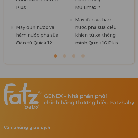
Plus
Multimax 7
M
Máy đun và hâm
R
Máy đun nước và
nước pha sữa điều
hâm nước pha sữa
khiển từ xa thông
điện tử Quick 12
minh Quick 16 Plus
Văn phòng giao dịch