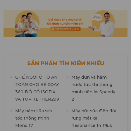
SẢN PHẨM TÌM KIẾM NHIỀU
GHẾ NGỒI Ô TÔ AN
Máy đun và hâm
TOÀN CHO BÉ XOAY
nước tức thì thông
360 ĐỘ CÓ ISOFIX
minh tiện lợi Speedy
M
VÀ TOP TETHER299
2
t
n
Máy hâm sữa siêu
Máy hút sữa điện đôi
tốc thông minh
rung mát xa
M
Mono 17
Resonance 14 Plus
t