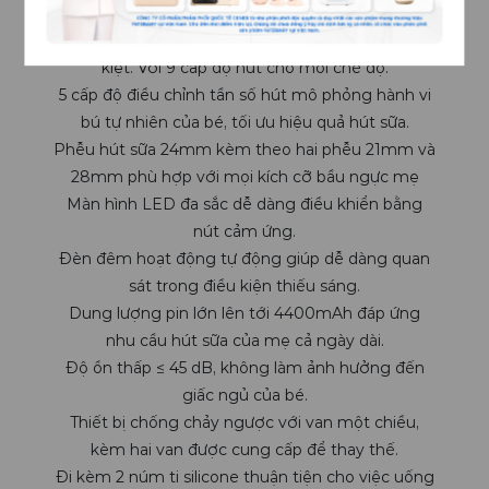
Hút mạnh và mềm mại với 4 chế độ hoạt động:
Chế độ mát xa/ kích thích/ hút sữa/ kích thích hút
kiệt. Với 9 cấp độ hút cho mỗi chế độ.
5 cấp độ điều chỉnh tần số hút mô phỏng hành vi
bú tự nhiên của bé, tối ưu hiệu quả hút sữa.
Phễu hút sữa 24mm kèm theo hai phễu 21mm và
28mm phù hợp với mọi kích cỡ bầu ngực mẹ
Màn hình LED đa sắc dễ dàng điều khiển bằng
nút cảm ứng.
Đèn đêm hoạt động tự động giúp dễ dàng quan
sát trong điều kiện thiếu sáng.
Dung lượng pin lớn lên tới 4400mAh đáp ứng
nhu cầu hút sữa của mẹ cả ngày dài.
Độ ồn thấp ≤ 45 dB, không làm ảnh hưởng đến
giấc ngủ của bé.
Thiết bị chống chảy ngược với van một chiều,
kèm hai van được cung cấp để thay thế.
Đi kèm 2 núm ti silicone thuận tiện cho việc uống