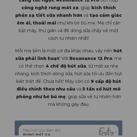
căng tức ngực
,
Resonance 12 Pro
tích hợp
công nghệ rung mát xa
, giúp
kích thích
phản xạ tiết sữa nhanh hơn
và
tạo cảm giác
êm ái, thoải mái
như khi bé bú mẹ. Mẹ chỉ cần
bật máy, thư giãn và để dòng sữa chảy về một
cách tự nhiên nhất!
Mỗi mẹ bỉm là một cơ địa khác nhau, vậy nên
hút
sữa phải linh hoạt
! Với
Resonance 12 Pro
, mẹ
có thể chọn
4 chế độ hút sữa
, từ mát xa nhẹ
nhàng, kích thích dòng sữa, hút sữa tối ưu đến hút
kiệt triệt để. Chưa hết! Máy còn có
9 cấp độ hút
điều chỉnh theo nhu cầu
và
5 tần số hút mô
phỏng như bé bú mẹ
, giúp sữa về tự nhiên hơn
mà không gây đau.