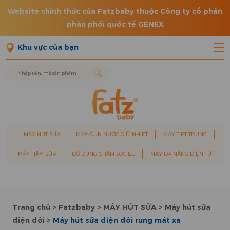
Website chính thức của Fatzbaby thuộc Công ty cổ phần
phân phối quốc tế GENEX
Khu vực của bạn
MÁY HÚT SỮA
MÁY ĐUN NƯỚC GIỮ NHIỆT
MÁY TIỆT TRÙNG
MÁY HÂM SỮA
ĐỒ DÙNG CHĂM SÓC BÉ
MÁY ĐA NĂNG ĐIỆN TỬ
Trang chủ
>
Fatzbaby
>
MÁY HÚT SỮA
>
Máy hút sữa
điện đôi
>
Máy hút sữa điện đôi rung mát xa