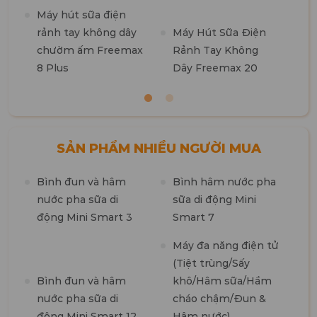
k
Máy hút sữa điện
b
rảnh tay không dây
Máy Hút Sữa Điện
chườm ấm Freemax
Rảnh Tay Không
8 Plus
Dây Freemax 20
SẢN PHẨM NHIỀU NGƯỜI MUA
Bình đun và hâm
Bình hâm nước pha
M
nước pha sữa di
sữa di động Mini
n
động Mini Smart 3
Smart 7
m
1
Máy đa năng điện tử
(Tiệt trùng/Sấy
M
Bình đun và hâm
khô/Hâm sữa/Hầm
t
nước pha sữa di
cháo chậm/Đun &
7
động Mini Smart 12
Hâm nước)