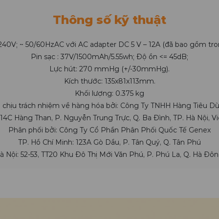
Thông số kỹ thuật
240V; ~ 50/60HzAC với AC adapter DC 5 V – 12A (đã bao gồm tr
Pin sạc : 37V/1500mAh/5.55wh; Độ ồn <= 45dB;
Lực hút: 270 mmHg (+/-30mmHg).
Kích thước: 135x81x113mm.
Khối lượng: 0.375 kg
 chịu trách nhiệm về hàng hóa bởi: Công Ty TNHH Hàng Tiêu Dù
: 14C Hàng Than, P. Nguyễn Trung Trực, Q. Ba Đình, TP. Hà Nội, V
Phân phối bởi: Công Ty Cổ Phần Phân Phối Quốc Tế Genex
TP. Hồ Chí Minh: 123A Gò Dầu, P. Tân Quý, Q. Tân Phú
à Nội: 52-53, TT20 Khu Đô Thị Mới Văn Phú, P. Phú La, Q. Hà Đôn