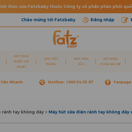
ính thức của Fatzbaby thuộc Công ty cổ phần phân phối qu
Chào mừng tới Fatzbaby
Đăng nhập
MÁY ĐUN
MÁY TIỆT
MÁY HÂM
ĐỒ DÙNG
NƯỚC GIỮ
TRÙNG
SỮA
CHĂM SÓC BÉ
NHIỆT
 Vấn Nhanh
Hotline: 1900 54 55 97
Fanpage
 rảnh tay không dây
>
Máy hút sữa điện rảnh tay không dây 