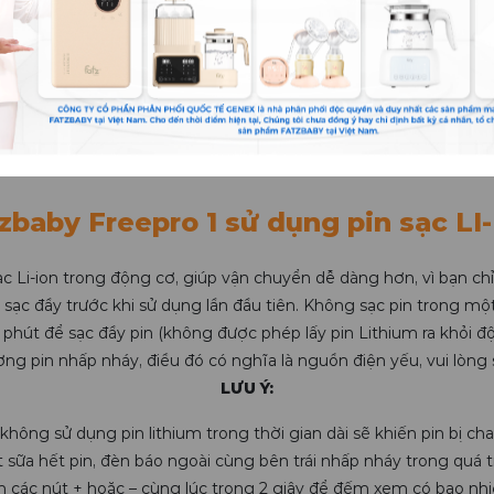
y trình hút sữa tự động của Freepr
massage có một lịch trình tần số nhanh với sức hút thấp. Máy hú
chuyển sang chế độ hút sữa. Có 6 cấp độ ở chế độ này.
 các cấp độ hút ở giai đoạn hút sữa đều hoạt động nhịp nhàng đề
để lựa chọn; với mức độ cao hơn, lực hút của chúng sẽ tăng lên 
mạnh mẽ hơn, và thời gian hút cũng lâu hơn.
zbaby Freepro 1 sử dụng pin sạc LI
ạc Li-ion trong động cơ, giúp vận chuyển dễ dàng hơn, vì bạn chỉ
 sạc đầy trước khi sử dụng lần đầu tiên. Không sạc pin trong một 
 phút để sạc đầy pin (không được phép lấy pin Lithium ra khỏi độ
ợng pin nhấp nháy, điều đó có nghĩa là nguồn điện yếu, vui lòng s
LƯU Ý:
không sử dụng pin lithium trong thời gian dài sẽ khiến pin bị chai
sữa hết pin, đèn báo ngoài cùng bên trái nhấp nháy trong quá tr
ấn các nút + hoặc – cùng lúc trong 2 giây để đếm xem có bao nhi