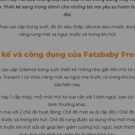
p. Thiết kế sang trọng dành cho những bà mẹ yêu sự hoàn h
đại.
 cao cấp trong suốt, độ ồn siêu thấp, silicone siêu mượt, dung 
năng rung mát xa ngực trước và trong khi hút.
 kế và công dụng của Fatzbaby Fre
 cao cấp Grilamid trong suốt thiết kế mỏng nhẹ gắn liền mô tơ
p, Freepro 1 có chức năng mát xa ngực mẹ trước và trong khi hú
sữa hiện nay.
 hay 1 cặp máy): mỗi một mô tơ vừa vặn với 1 bên ngực, bạn có 
bình thường khác.
ại với 2 chế độ hoạt động: Chế độ mát xa (6 cấp độ) / Chế độ h
a trước và trong khi hút. Chế độ rung được sử dụng như một m
t trước khi hút sữa sẽ giúp làm giảm cương tức ngực, kích thíc
máy hút sữa rảnh tay trên thị trường hiện nay.