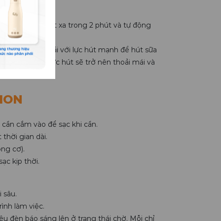
o 1
t giữ chế độ mát xa trong 2 phút và tự động
u đặn và vừa phải với lực hút mạnh để hút sữa
tương ứng, và lực hút sẽ trở nên thoải mái và
-ION
 cần cắm vào để sạc khi cần.
thời gian dài.
ng cơ).
ạc kịp thời.
 sâu.
ình làm việc.
êu đèn báo sáng lên ở trạng thái chờ. Mỗi chỉ