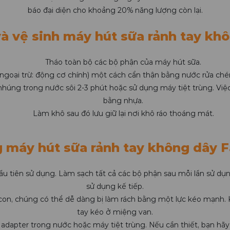
báo đại diện cho khoảng 20% năng lượng còn lại.
à vệ sinh máy hút sữa rảnh tay khô
Tháo toàn bộ các bộ phận của máy hút sữa.
ngoại trừ: động cơ chính) một cách cẩn thận bằng nước rửa ché
 nhúng trong nước sôi 2-3 phút hoặc sử dụng máy tiệt trùng. Vi
bằng nhựa.
Làm khô sau đó lưu giữ lại nơi khô ráo thoáng mát.
g máy hút sữa rảnh tay không dây F
u tiên sử dụng. Làm sạch tất cả các bộ phận sau mỗi lần sử dụng
sử dụng kế tiếp.
ilicon, chúng có thể dễ dàng bị làm rách bằng một lực kéo mạnh
tay kéo ở miệng van.
adapter trong nước hoặc máy tiệt trùng. Nếu cần thiết, bạn 