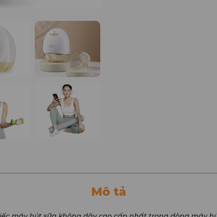
Mô tả
iếc máy hút sữa không dây cao cấp nhất trong dòng máy hú