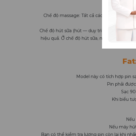
Qu
Chế độ massage: Tất cả các trạng thái hút 
Chế độ hút sữa (hút — duy trì — nhả): Tất cả
hiệu quả. Ở chế độ hút sữa, máy có 6 cấp độ 
Fat
Model này có tích hợp pin s
Pin phải được
Sạc 90
Khi biểu tư
Nếu 
Nếu máy hút 
Bạn có thể kiểm tra lượng pin còn lại khi nh