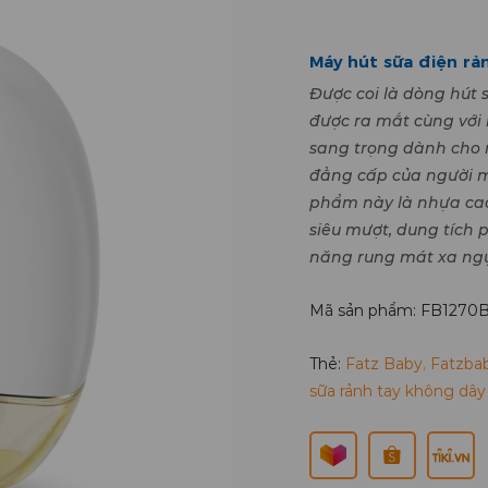
Máy hút sữa điện rả
Được coi là dòng hút 
được ra mắt cùng với 
sang trọng dành cho 
đẳng cấp của người m
phẩm này là nhựa cao 
siêu mượt, dung tích p
năng rung mát xa ngực
Mã sản phẩm: FB1270
Thẻ:
Fatz Baby
,
Fatzba
sữa rảnh tay không dây