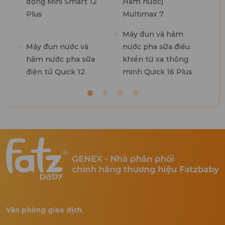
động Mini Smart 12
Hâm nước)
Plus
Multimax 7
M
Máy đun và hâm
R
Máy đun nước và
nước pha sữa điều
hâm nước pha sữa
khiển từ xa thông
điện tử Quick 12
minh Quick 16 Plus
Văn phòng giao dịch