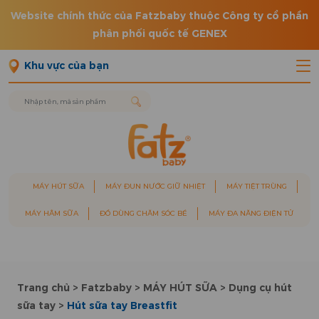
Website chính thức của Fatzbaby thuộc Công ty cổ phần
phân phối quốc tế GENEX
Khu vực của bạn
MÁY HÚT SỮA
MÁY ĐUN NƯỚC GIỮ NHIỆT
MÁY TIỆT TRÙNG
MÁY HÂM SỮA
ĐỒ DÙNG CHĂM SÓC BÉ
MÁY ĐA NĂNG ĐIỆN TỬ
Trang chủ
>
Fatzbaby
>
MÁY HÚT SỮA
>
Dụng cụ hút
sữa tay
>
Hút sữa tay Breastfit