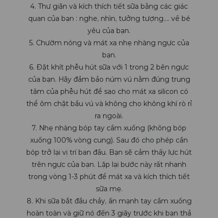
4. Thư giãn và kích thích tiết sữa bằng các giác
quan của bạn : nghe, nhìn, tưởng tượng…. về bé
yêu của bạn.
5. Chườm nóng và mát xa nhẹ nhàng ngực của
bạn.
6. Đặt khít phễu hút sữa với 1 trong 2 bên ngực
của bạn. Hãy đảm bảo núm vú nằm đúng trung
tâm của phễu hút để sao cho mát xa silicon có
thể ôm chặt bầu vú và không cho không khí rò rỉ
ra ngoài.
7. Nhẹ nhàng bóp tay cầm xuống (không bóp
xuống 100% vòng cung). Sau đó cho phép cần
bóp trở lại vị trí ban đầu. Bạn sẽ cảm thấy lực hút
trên ngực của bạn. Lặp lại bước này rất nhanh
trong vòng 1-3 phút để mát xa và kích thích tiết
sữa mẹ.
8. Khi sữa bắt đầu chảy, ấn mạnh tay cầm xuống
hoàn toàn và giữ nó đến 3 giây trước khi bạn thả