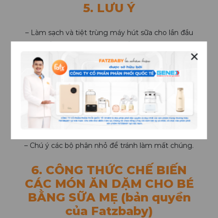
5. LƯU Ý
– Làm sạch và tiệt trùng máy hút sữa cho lần đầu
tiên sử dụng. Làm sạch tất cả các bộ phận sau
✕
mỗi lần sử dụng và tiệt trùng chúng trước khi lắp
ráp cho lần sử dụng kế tiếp.
– Hãy cẩn thận khi tháo lắp và làm sạch van silicon
và vòng silicon, chúng có thể dễ dàng bị làm rách
bằng một lực kéo mạnh. Không tháo van ra khỏi
phễu bằng cách dùng tay kéo ở miệng van.
– Chú ý các bộ phận nhỏ để tránh làm mất chúng.
6. CÔNG THỨC CHẾ BIẾN
CÁC MÓN ĂN DẶM CHO BÉ
BẰNG SỮA MẸ (bản quyền
của Fatzbaby)