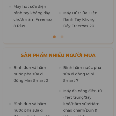
k
Máy hút sữa điện
b
rảnh tay không dây
Máy Hút Sữa Điện
chườm ấm Freemax
Rảnh Tay Không
8 Plus
Dây Freemax 20
SẢN PHẨM NHIỀU NGƯỜI MUA
Bình đun và hâm
Bình hâm nước pha
M
nước pha sữa di
sữa di động Mini
n
động Mini Smart 3
Smart 7
m
1
Máy đa năng điện tử
(Tiệt trùng/Sấy
M
Bình đun và hâm
khô/Hâm sữa/Hầm
t
nước pha sữa di
cháo chậm/Đun &
7