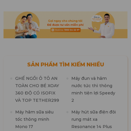
SẢN PHẨM TÌM KIẾM NHIỀU
GHẾ NGỒI Ô TÔ AN
Máy đun và hâm
TOÀN CHO BÉ XOAY
nước tức thì thông
360 ĐỘ CÓ ISOFIX
minh tiện lợi Speedy
M
VÀ TOP TETHER299
2
t
n
Máy hâm sữa siêu
Máy hút sữa điện đôi
tốc thông minh
rung mát xa
M
Mono 17
Resonance 14 Plus
t