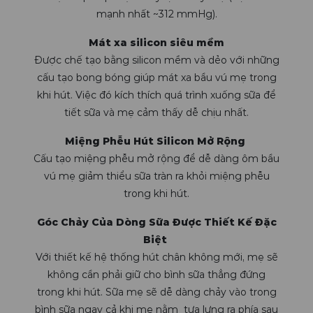
mạnh nhất ~312 mmHg).
Mát xa silicon siêu mềm
Được chế tạo bằng silicon mềm và dẻo với những
cấu tạo bong bóng giúp mát xa bầu vú mẹ trong
khi hút. Việc đó kích thích quá trình xuống sữa để
tiết sữa và mẹ cảm thấy dễ chịu nhất.
Miệng Phễu Hút Silicon Mở Rộng
Cấu tạo miệng phễu mở rộng để dễ dàng ôm bầu
vú mẹ giảm thiểu sữa tràn ra khỏi miệng phễu
trong khi hút.
Góc Chảy Của Dòng Sữa Được Thiết Kế Đặc
Biệt
Với thiết kế hệ thống hút chân không mới, mẹ sẽ
không cần phải giữ cho bình sữa thẳng đứng
trong khi hút. Sữa mẹ sẽ dễ dàng chảy vào trong
bình sữa ngay cả khi mẹ nằm tựa lưng ra phía sau