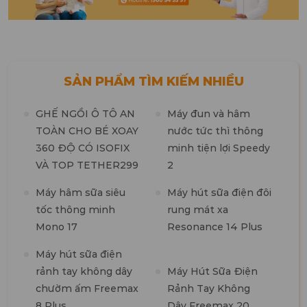
SẢN PHẨM TÌM KIẾM NHIỀU
GHẾ NGỒI Ô TÔ AN
Máy đun và hâm
TOÀN CHO BÉ XOAY
nước tức thì thông
360 ĐỘ CÓ ISOFIX
minh tiện lợi Speedy
M
VÀ TOP TETHER299
2
t
n
Máy hâm sữa siêu
Máy hút sữa điện đôi
tốc thông minh
rung mát xa
M
Mono 17
Resonance 14 Plus
t
k
Máy hút sữa điện
b
rảnh tay không dây
Máy Hút Sữa Điện
chườm ấm Freemax
Rảnh Tay Không
8 Plus
Dây Freemax 20