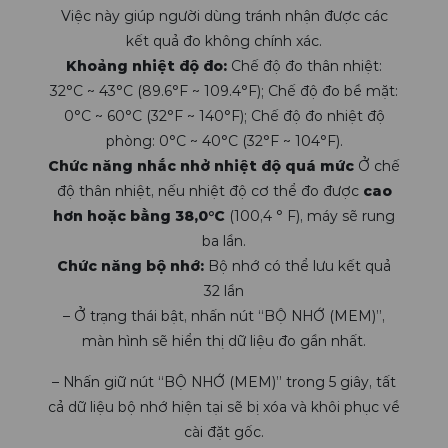
Việc này giúp người dùng tránh nhận được các
kết quả đo không chính xác.
Khoảng nhiệt độ đo:
Chế độ đo thân nhiệt:
32°C ~ 43°C (89.6°F ~ 109.4°F); Chế độ đo bề mặt:
0°C ~ 60°C (32°F ~ 140°F); Chế độ đo nhiệt độ
phòng: 0°C ~ 40°C (32°F ~ 104°F).
Chức năng nhắc nhở nhiệt độ quá mức
Ở chế
độ thân nhiệt, nếu nhiệt độ cơ thể đo được
cao
hơn hoặc bằng 38,0°C
(100,4 ° F), máy sẽ rung
ba lần.
Chức năng bộ nhớ:
Bộ nhớ có thể lưu kết quả
32 lần
– Ở trạng thái bật, nhấn nút “BỘ NHỚ (MEM)”,
màn hình sẽ hiển thị dữ liệu đo gần nhất.
– Nhấn giữ nút “BỘ NHỚ (MEM)” trong 5 giây, tất
cả dữ liệu bộ nhớ hiện tại sẽ bị xóa và khôi phục về
cài đặt gốc.