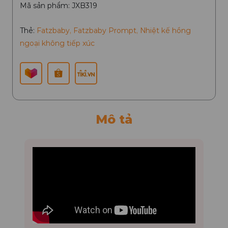
Mã sản phẩm: JXB319
Thẻ:
Fatzbaby
,
Fatzbaby Prompt
,
Nhiệt kế hồng
ngoại không tiếp xúc
Mô tả