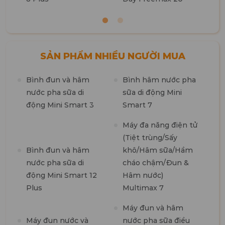
SẢN PHẨM NHIỀU NGƯỜI MUA
Bình đun và hâm
Bình hâm nước pha
M
nước pha sữa di
sữa di động Mini
n
động Mini Smart 3
Smart 7
m
1
Máy đa năng điện tử
(Tiệt trùng/Sấy
M
Bình đun và hâm
khô/Hâm sữa/Hầm
t
nước pha sữa di
cháo chậm/Đun &
7
động Mini Smart 12
Hâm nước)
Plus
Multimax 7
M
Máy đun và hâm
R
Máy đun nước và
nước pha sữa điều