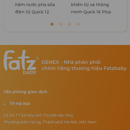
hâm nước pha sữa
khiển từ xa thông
điện tử Quick 12
minh Quick 16 Plus
Văn phòng giao dịch
TP.Hà Nội
52-53 TT20 Khu Đô Thị Mới Văn Phú,
Phường Kiến Hưng, Thành phố Hà Nội, Việt Nam