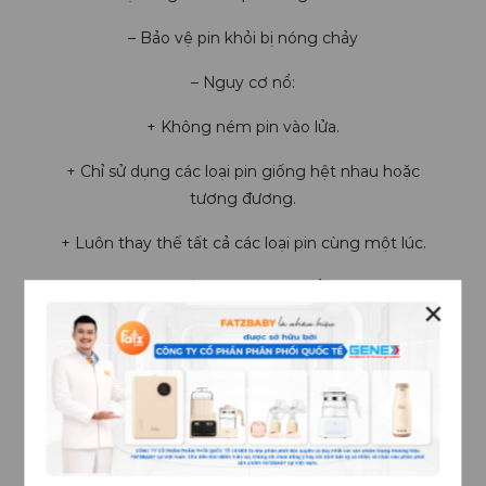
– Bảo vệ pin khỏi bị nóng chảy
– Nguy cơ nổ:
+ Không ném pin vào lửa.
+ Chỉ sử dụng các loại pin giống hệt nhau hoặc
tương đương.
+ Luôn thay thế tất cả các loại pin cùng một lúc.
+ Không sử dụng pin có thể sạc lại.
✕
+ Không tháo rời, chia nhỏ hoặc nghiền nát pin.
4. THÔNG SỐ KỸ THUẬT
Pin: DC 3V (2 pin AAA)