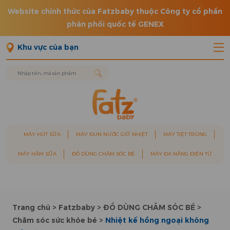
Website chính thức của Fatzbaby thuộc Công ty cổ phần
phân phối quốc tế GENEX
Khu vực của bạn
MÁY HÚT SỮA
MÁY ĐUN NƯỚC GIỮ NHIỆT
MÁY TIỆT TRÙNG
MÁY HÂM SỮA
ĐỒ DÙNG CHĂM SÓC BÉ
MÁY ĐA NĂNG ĐIỆN TỬ
Trang chủ
>
Fatzbaby
>
ĐỒ DÙNG CHĂM SÓC BÉ
>
Chăm sóc sức khỏe bé
>
Nhiệt kế hồng ngoại không