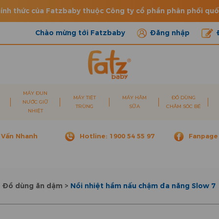
ính thức của Fatzbaby thuộc Công ty cổ phần phân phối qu
Chào mừng tới Fatzbaby
Đăng nhập
MÁY ĐUN
MÁY TIỆT
MÁY HÂM
ĐỒ DÙNG
NƯỚC GIỮ
TRÙNG
SỮA
CHĂM SÓC BÉ
NHIỆT
 Vấn Nhanh
Hotline: 1900 54 55 97
Fanpage
>
Đồ dùng ăn dặm
>
Nồi nhiệt hầm nấu chậm đa năng Slow 7