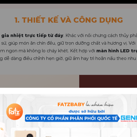
1. THIẾT KẾ VÀ CÔNG DỤNG
gia nhiệt trực tiếp từ đáy
. Khác với nồi chưng cách thủy p
 sứ, giúp món ăn chín đều, giữ trọn dưỡng chất và hương vị. Với
ơm ngon mà không lo cháy khét. Kết hợp với
màn hình LED tr
g dễ dàng điều chỉnh hẹn giờ, giữ ấm hay trì hoãn nấu theo nhu 