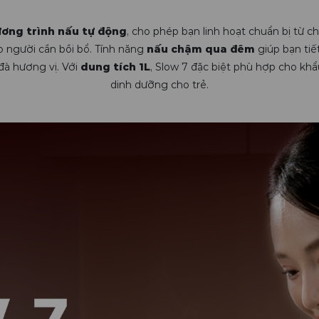
ương trình nấu tự động
, cho phép bạn linh hoạt chuẩn bị từ
 người cần bồi bổ. Tính năng
nấu chậm qua đêm
giúp bạn tiế
đà hương vị. Với
dung tích 1L
, Slow 7 đặc biệt phù hợp cho kh
dinh dưỡng cho trẻ.