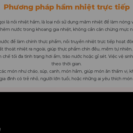
Phương pháp hầm nhiệt trực tiếp
gọi là nồi nhiệt hầm, là loại nồi sử dụng mâm nhiệt để làm nóng v
thêm nước trong khoang gia nhiệt, không cần căn chừng mực nư
nước để làm chính thực phẩm, nồi truyền nhiệt trực tiếp hoạt độ
hất thoát nhiệt ra ngoài, giúp thực phẩm chín đều, mềm tự nhiên,
hế tối đa tình trạng hơi ẩm, trào nước hoặc gỉ sét. Việc vệ sin
theo thời gian.
ác món như cháo, súp, canh, món hầm, giúp món ăn thấm vị, kh
 gia đình có trẻ nhỏ, người lớn tuổi, hoặc những ai yêu thích mó