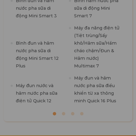
Bình đun và hâm
Bình hâm nước pha
M
nước pha sữa di
sữa di động Mini
n
động Mini Smart 3
Smart 7
m
1
Máy đa năng điện tử
(Tiệt trùng/Sấy
M
Bình đun và hâm
khô/Hâm sữa/Hầm
t
nước pha sữa di
cháo chậm/Đun &
7
động Mini Smart 12
Hâm nước)
Plus
Multimax 7
M
Máy đun và hâm
R
Máy đun nước và
nước pha sữa điều
hâm nước pha sữa
khiển từ xa thông
điện tử Quick 12
minh Quick 16 Plus