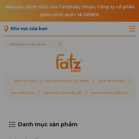
Website chính thức của Fatzbaby thuộc Công ty cổ phần
phân phối quốc tế GENEX
Khu vực của bạn
MÁY HÚT SỮA
MÁY ĐUN NƯỚC GIỮ NHIỆT
MÁY TIỆT TRÙNG
MÁY HÂM SỮA
ĐỒ DÙNG CHĂM SÓC BÉ
MÁY ĐA NĂNG ĐIỆN TỬ
Danh mục sản phẩm