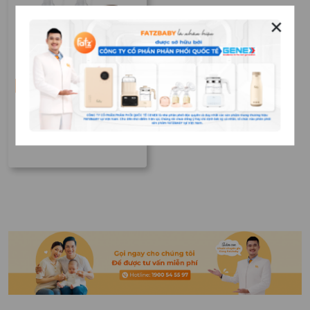
✕
Chưa phân loại
Máy hút sữa điện đôi
Resonance 4 – Màn
hình màu hồng