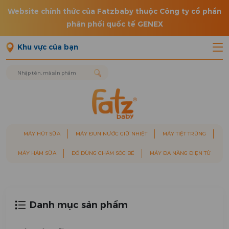
Website chính thức của Fatzbaby thuộc Công ty cổ phần
phân phối quốc tế GENEX
Khu vực của bạn
MÁY HÚT SỮA
MÁY ĐUN NƯỚC GIỮ NHIỆT
MÁY TIỆT TRÙNG
MÁY HÂM SỮA
ĐỒ DÙNG CHĂM SÓC BÉ
MÁY ĐA NĂNG ĐIỆN TỬ
Danh mục sản phẩm