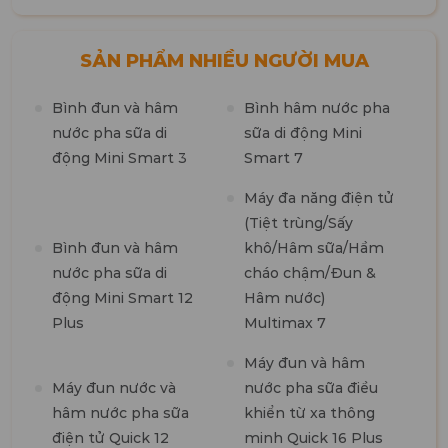
SẢN PHẨM NHIỀU NGƯỜI MUA
Bình đun và hâm
Bình hâm nước pha
M
nước pha sữa di
sữa di động Mini
n
động Mini Smart 3
Smart 7
m
1
Máy đa năng điện tử
(Tiệt trùng/Sấy
M
Bình đun và hâm
khô/Hâm sữa/Hầm
t
nước pha sữa di
cháo chậm/Đun &
7
động Mini Smart 12
Hâm nước)
Plus
Multimax 7
M
Máy đun và hâm
R
Máy đun nước và
nước pha sữa điều
hâm nước pha sữa
khiển từ xa thông
điện tử Quick 12
minh Quick 16 Plus