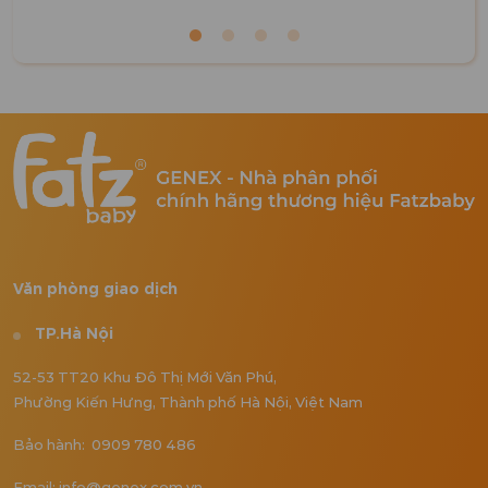
Văn phòng giao dịch
TP.Hà Nội
52-53 TT20 Khu Đô Thị Mới Văn Phú,
Phường Kiến Hưng, Thành phố Hà Nội, Việt Nam
Bảo hành: 0909 780 486
Email: info@genex.com.vn