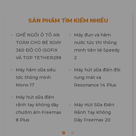
SẢN PHẨM TÌM KIẾM NHIỀU
GHẾ NGỒI Ô TÔ AN
Máy đun và hâm
TOÀN CHO BÉ XOAY
nước tức thì thông
360 ĐỘ CÓ ISOFIX
minh tiện lợi Speedy
M
VÀ TOP TETHER299
2
t
n
Máy hâm sữa siêu
Máy hút sữa điện đôi
tốc thông minh
rung mát xa
M
Mono 17
Resonance 14 Plus
t
k
Máy hút sữa điện
b
rảnh tay không dây
Máy Hút Sữa Điện
chườm ấm Freemax
Rảnh Tay Không
8 Plus
Dây Freemax 20