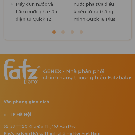
Máy đun nước và
nước pha sữa điều
hâm nước pha sữa
khiển từ xa thông
điện tử Quick 12
minh Quick 16 Plus
Văn phòng giao dịch
TP.Hà Nội
52-53 TT20 Khu Đô Thị Mới Văn Phú,
Phường Kiến Hưng, Thành phố Hà Nội, Việt Nam