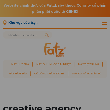
Website chính thức của Fatzbaby thuộc Công ty cổ phần
phân phối quốc tế GENEX
Khu vực của bạn
MÁY HÚT SỮA
MÁY ĐUN NƯỚC GIỮ NHIỆT
MÁY TIỆT TRÙNG
MÁY HÂM SỮA
ĐỒ DÙNG CHĂM SÓC BÉ
MÁY ĐA NĂNG ĐIỆN TỬ
creative agency