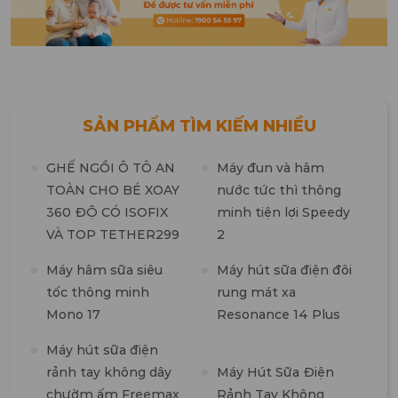
SẢN PHẨM TÌM KIẾM NHIỀU
GHẾ NGỒI Ô TÔ AN
Máy đun và hâm
TOÀN CHO BÉ XOAY
nước tức thì thông
360 ĐỘ CÓ ISOFIX
minh tiện lợi Speedy
M
VÀ TOP TETHER299
2
t
n
Máy hâm sữa siêu
Máy hút sữa điện đôi
tốc thông minh
rung mát xa
M
Mono 17
Resonance 14 Plus
t
k
Máy hút sữa điện
b
rảnh tay không dây
Máy Hút Sữa Điện
chườm ấm Freemax
Rảnh Tay Không