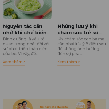
Nguyên tắc cần
Những lưu ý khi
nhớ khi chế biến
chăm sóc trẻ sơ
đồ ăn dặm cho bé
sinh
Dinh dưỡng là yếu tố
Khi chăm sóc con ba mẹ
quan trọng nhất đối với
cần phải lưu ý 8 điều sau
sự phát triển toàn diện
để không ảnh hưởng
của bé. Vì vậy, để...
đến sự phát...
Xem thêm >
Xem thêm >