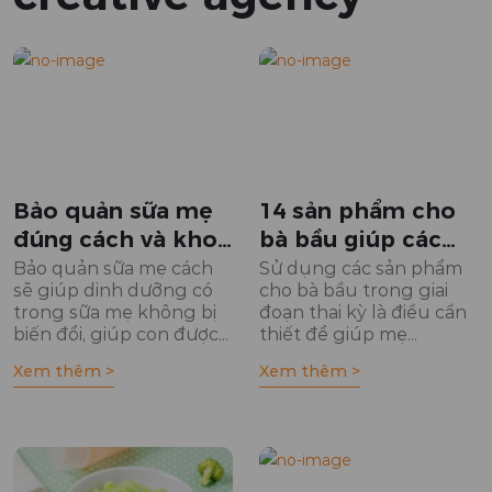
Bảo quản sữa mẹ
14 sản phẩm cho
đúng cách và khoa
bà bầu giúp các
học
mẹ chăm sóc sức
Bảo quản sữa mẹ cách
Sử dụng các sản phẩm
sẽ giúp dinh dưỡng có
cho bà bầu trong giai
khỏe tốt nhất
trong sữa mẹ không bị
đoạn thai kỳ là điều cần
biến đổi, giúp con được...
thiết để giúp mẹ...
Xem thêm >
Xem thêm >