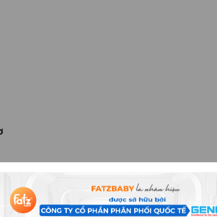
ơ
...