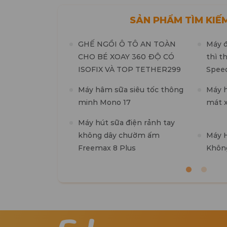
SẢN PHẨM TÌM KIẾ
GHẾ NGỒI Ô TÔ AN TOÀN
Máy 
CHO BÉ XOAY 360 ĐỘ CÓ
thì t
ISOFIX VÀ TOP TETHER299
Spee
Máy hâm sữa siêu tốc thông
Máy h
minh Mono 17
mát x
Máy hút sữa điện rảnh tay
không dây chườm ấm
Máy H
Freemax 8 Plus
Khôn