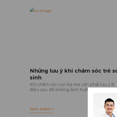
Những lưu ý khi chăm sóc trẻ s
sinh
Khi chăm sóc con ba mẹ cần phải lưu ý 8
điều sau để không ảnh hưởng đến sự phát
Xem thêm >