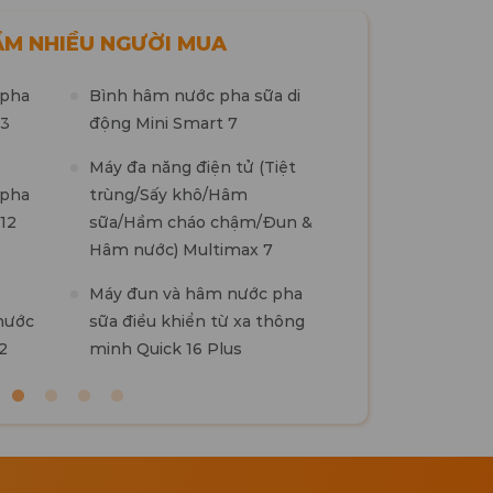
̉M NHIỀU NGƯỜI MUA
 pha
Máy tiệt trùng sấy khô khử
Bình hâm nước pha sữa di
Máy đun và hâ
 3
mùi UVC-LED công nghệ
động Mini Smart 7
sữa thông minh 
Nano Plasma Ion PLASMAX
Smart 11 Plus
Máy đa năng điện tử (Tiệt
9
 pha
trùng/Sấy khô/Hâm
Máy hâm sữa & 
 12
sữa/Hầm cháo chậm/Đun &
điện tử Mono 7
Hâm nước) Multimax 7
Máy hút sữa điệ
Máy đun và hâm nước pha
Resonance 3 P
nước
sữa điều khiển từ xa thông
2
minh Quick 16 Plus