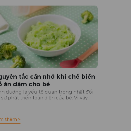
guyên tắc cần nhớ khi chế biến
ồ ăn dặm cho bé
nh dưỡng là yếu tố quan trọng nhất đối
i sự phát triển toàn diện của bé. Vì vậy,
..
m thêm >