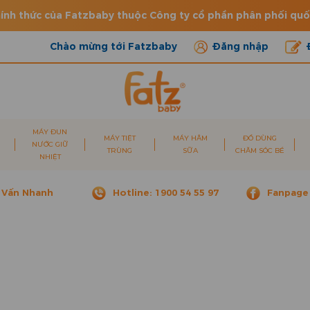
ính thức của Fatzbaby thuộc Công ty cổ phần phân phối qu
Chào mừng tới Fatzbaby
Đăng nhập
MÁY ĐUN
MÁY TIỆT
MÁY HÂM
ĐỒ DÙNG
NƯỚC GIỮ
TRÙNG
SỮA
CHĂM SÓC BÉ
NHIỆT
 Vấn Nhanh
Hotline: 1900 54 55 97
Fanpage