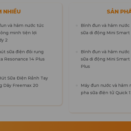
M NHIỀU
SẢN PHÂ
đun và hâm nước tức
Bình đun và hâm nước
hông minh tiện lợi
sữa di động Mini Smart
dy 2
Máy rửa và tiệt trùng bình
sữa đa năng Cleanmax 2
út sữa điện đôi rung
Bình đun và hâm nước
a Resonance 14 Plus
Máy ủ ấm và tiệt trùng UVC-
sữa di động Mini Smart
LED khăn giấy ướt cho bé
Plus
Warm 5 (Màu be)
út Sữa Điện Rảnh Tay
g Dây Freemax 20
Máy đun nước và hâm 
pha sữa điện tử Quick 1