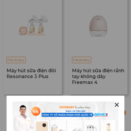
Fatzbaby
Fatzbaby
Máy hút sữa điện đôi
Máy hút sữa điện rảnh
Resonance 3 Plus
tay không dây
Freemax 4
✕
<
1
2
3
4
5
6