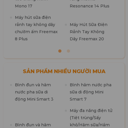
Mono 17
Resonance 14 Plus
t
k
Máy hút sữa điện
b
rảnh tay không dây
Máy Hút Sữa Điện
chườm ấm Freemax
Rảnh Tay Không
8 Plus
Dây Freemax 20
SẢN PHẨM NHIỀU NGƯỜI MUA
Bình đun và hâm
Bình hâm nước pha
M
nước pha sữa di
sữa di động Mini
n
động Mini Smart 3
Smart 7
m
1
Máy đa năng điện tử
(Tiệt trùng/Sấy
M
Bình đun và hâm
khô/Hâm sữa/Hầm
t