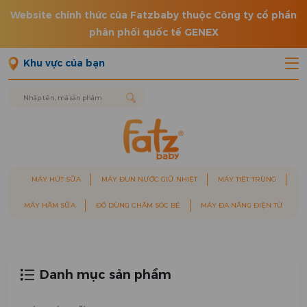
Website chính thức của Fatzbaby thuộc Công ty cổ phần
phân phối quốc tế GENEX
Khu vực của bạn
MÁY HÚT SỮA
MÁY ĐUN NƯỚC GIỮ NHIỆT
MÁY TIỆT TRÙNG
MÁY HÂM SỮA
ĐỒ DÙNG CHĂM SÓC BÉ
MÁY ĐA NĂNG ĐIỆN TỬ
Danh mục sản phẩm