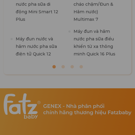
nước pha sữa di
cháo chậm/Đun &
7
động Mini Smart 12
Hâm nước)
Plus
Multimax 7
M
Máy đun và hâm
R
Máy đun nước và
nước pha sữa điều
hâm nước pha sữa
khiển từ xa thông
điện tử Quick 12
minh Quick 16 Plus