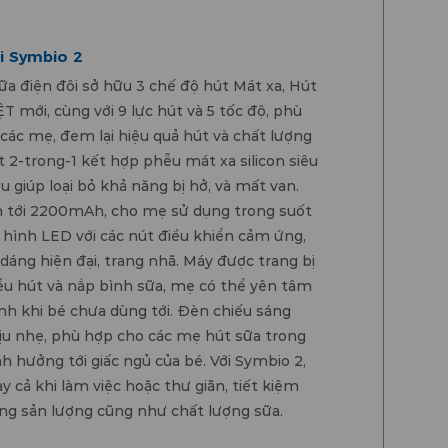
i Symbio 2
ữa điện đôi sở hữu 3 chế độ hút Mát xa, Hút
T mới, cùng với 9 lực hút và 5 tốc độ, phù
 các mẹ, đem lại hiệu quả hút và chất lượng
t 2-trong-1 kết hợp phễu mát xa silicon siêu
 giúp loại bỏ khả năng bị hở, và mất van.
n tới 2200mAh, cho mẹ sử dụng trong suốt
hình LED với các nút điều khiển cảm ứng,
 dáng hiện đại, trang nhã. Máy được trang bị
u hút và nắp bình sữa, mẹ có thể yên tâm
ạnh khi bé chưa dùng tới. Đèn chiếu sáng
ịu nhẹ, phù hợp cho các mẹ hút sữa trong
h hưởng tới giấc ngủ của bé. Với Symbio 2,
 cả khi làm việc hoặc thư giãn, tiết kiệm
ăng sản lượng cũng như chất lượng sữa.