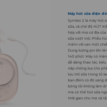
Máy hút sữa điện đô
Symbio 2 là máy hút s
sữa, và chế độ HÚT KIỆ
hợp với mọi cơ địa của
sữa vượt trội. Phễu hú
mềm với van một chiều
Dung lượng pin lớn lê
140 phút. Máy có màn 
dễ dàng thao tác, kiểu
nắp chống bụi cho phễ
lưu trữ sữa trong tủ l
ban đêm có độ sáng d
bóng tối không làm ản
mẹ có thể hút sữa ngay
thời gian cho mẹ và t