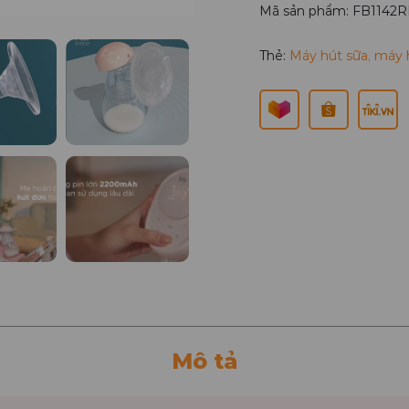
Mã sản phẩm: FB1142
Thẻ:
Máy hút sữa
,
máy h
Mô tả