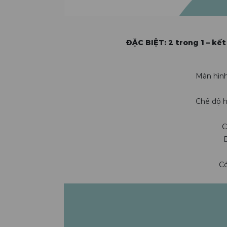
ĐẶC BIỆT: 2 trong 1 – kế
Màn hình
Chế độ h
C
D
Có