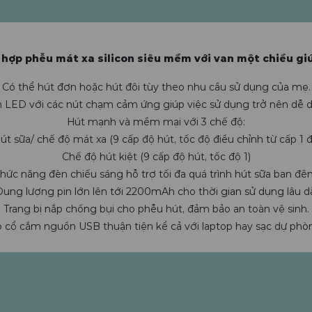
t hợp phễu mát xa silicon siêu mềm với van một chiều giú
Có thể hút đơn hoặc hút đôi tùy theo nhu cầu sử dụng của mẹ.
 LED với các nút chạm cảm ứng giúp việc sử dụng trở nên dễ 
Hút mạnh và mềm mại với 3 chế độ:
út sữa/ chế độ mát xa (9 cấp độ hút, tốc độ điều chỉnh từ cấp 1 đ
Chế độ hút kiệt (9 cấp độ hút, tốc độ 1)
hức năng đèn chiếu sáng hỗ trợ tối đa quá trình hút sữa ban đê
ung lượng pin lớn lên tới 2200mAh cho thời gian sử dụng lâu d
Trang bị nắp chống bụi cho phễu hút, đảm bảo an toàn vệ sinh.
 cổ cắm nguồn USB thuận tiện kể cả với laptop hay sạc dự phò