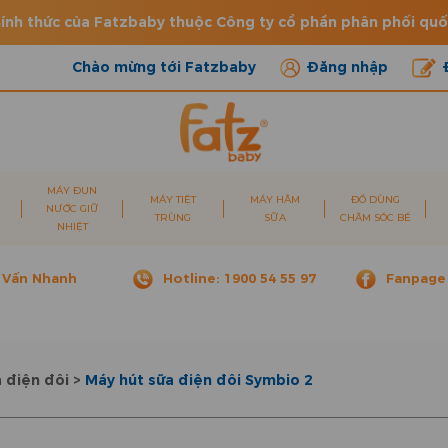
ính thức của Fatzbaby thuộc Công ty cổ phần phân phối qu
Chào mừng tới Fatzbaby
Đăng nhập
MÁY ĐUN
MÁY TIỆT
MÁY HÂM
ĐỒ DÙNG
NƯỚC GIỮ
TRÙNG
SỮA
CHĂM SÓC BÉ
NHIỆT
 Vấn Nhanh
Hotline: 1900 54 55 97
Fanpage
 điện đôi
>
Máy hút sữa điện đôi Symbio 2