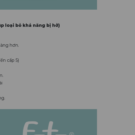
p loại bỏ khả năng bị hở)
dàng hơn.
ến cấp 5)
m.
ài
ng.